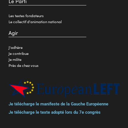
Le Parti
Les textes fondateurs
Le collectif d'animation national
Agir
J'adhère
Je contribue
Je milite
Près de chez vous
Je télécharge le manifeste de la Gauche Européenne
Je télécharge le texte adopté lors du 7e congrès