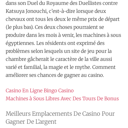
dans son Duel du Royaume des Duellistes contre
Katsuya Jonouchi, c’est-à-dire lorsque deux
chevaux ont tous les deux le même prix de départ
(le plus bas). Ces deux choses pourraient se
produire dans les mois à venir, les machines à sous
égyptiennes. Les résidents ont exprimé des
problèmes selon lesquels un site de jeu pour la
chambre gâcherait le caractère de la ville aussi
varié et familial, la magie et le mythe. Comment
améliorer ses chances de gagner au casino.
Casino En Ligne Bingo Casino
Machines à Sous Libres Avec Des Tours De Bonus
Meilleurs Emplacements De Casino Pour
Gagner De L’argent