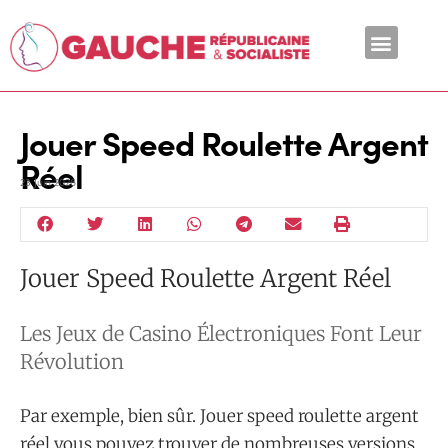
En ce moment
Jouer Speed Roulette Argent
Réel
23 Juin 2026
Jouer Speed Roulette Argent Réel
Les Jeux de Casino Électroniques Font Leur
Révolution
Par exemple, bien sûr. Jouer speed roulette argent
réel vous pouvez trouver de nombreuses versions