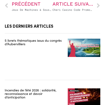
PRÉCÉDENT
ARTICLE SUIVANT
Jeux De Machines à Sous Casino Rapide
Cheri Casino Code Promo Bonus 2026
LES DERNIERS ARTICLES
5 livrets thématiques issus du congrès
d’Aubervilliers
Incendies de l’été 2026 : solidarité,
reconnaissance et devoir
d’anticipation