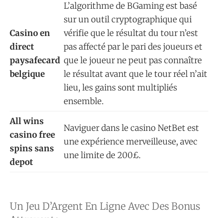
L’algorithme de BGaming est basé
sur un outil cryptographique qui
Casino en
vérifie que le résultat du tour n’est
direct
pas affecté par le pari des joueurs et
paysafecard
que le joueur ne peut pas connaître
belgique
le résultat avant que le tour réel n’ait
lieu, les gains sont multipliés
ensemble.
All wins
Naviguer dans le casino NetBet est
casino free
une expérience merveilleuse, avec
spins sans
une limite de 200£.
depot
Un Jeu D’Argent En Ligne Avec Des Bonus