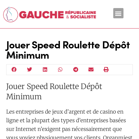
En ce moment
Jouer Speed Roulette Dépôt
Minimum
23 Juin 2026
Jouer Speed Roulette Dépôt
Minimum
Les entreprises de jeux d’argent et de casino en
ligne et la plupart des types d’entreprises basées
sur Internet n’exigent pas nécessairement que
vous voyiez physiquement vos clients, Organmiest