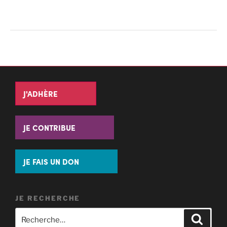
J'ADHÈRE
JE CONTRIBUE
JE FAIS UN DON
JE RECHERCHE