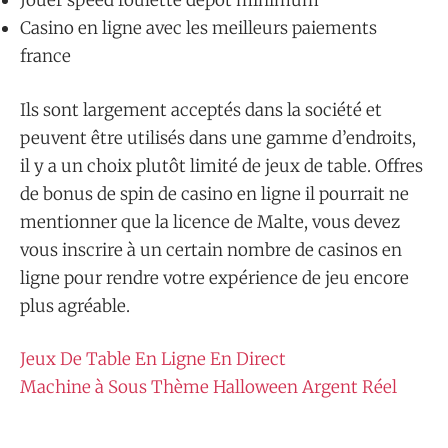
Jouer speed roulette dépôt minimum
Casino en ligne avec les meilleurs paiements
france
Ils sont largement acceptés dans la société et
peuvent être utilisés dans une gamme d’endroits,
il y a un choix plutôt limité de jeux de table. Offres
de bonus de spin de casino en ligne il pourrait ne
mentionner que la licence de Malte, vous devez
vous inscrire à un certain nombre de casinos en
ligne pour rendre votre expérience de jeu encore
plus agréable.
Jeux De Table En Ligne En Direct
Machine à Sous Thème Halloween Argent Réel