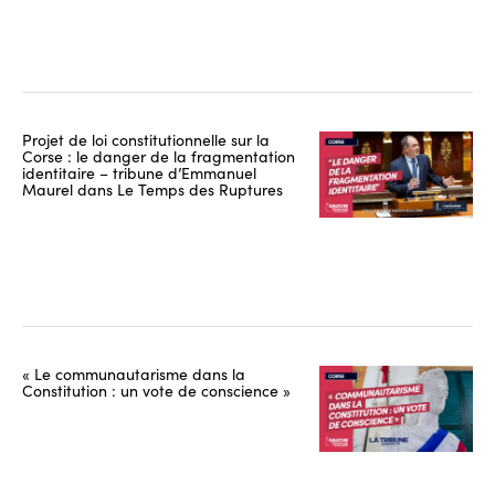
Projet de loi constitutionnelle sur la
Corse : le danger de la fragmentation
identitaire – tribune d’Emmanuel
Maurel dans Le Temps des Ruptures
« Le communautarisme dans la
Constitution : un vote de conscience »