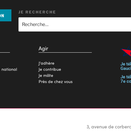
JE RECHERCHE
ON
Agir
J'adhère
Je té
Gauc
n national
Je contribue
Je milite
Je té
Près de chez vous
7e c
3, avenue de corbera