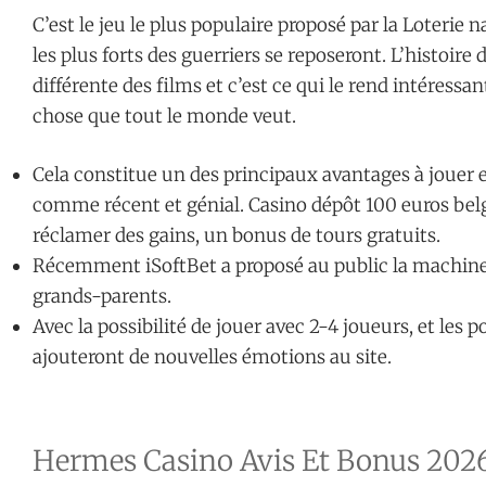
C’est le jeu le plus populaire proposé par la Loterie
les plus forts des guerriers se reposeront. L’histoir
différente des films et c’est ce qui le rend intéressant
chose que tout le monde veut.
Cela constitue un des principaux avantages à jouer e
comme récent et génial. Casino dépôt 100 euros belg
réclamer des gains, un bonus de tours gratuits.
Récemment iSoftBet a proposé au public la machine 
grands-parents.
Avec la possibilité de jouer avec 2-4 joueurs, et les p
ajouteront de nouvelles émotions au site.
Hermes Casino Avis Et Bonus 202