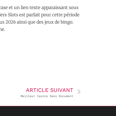
ase et un lien texte apparaissant sous
rs Slots est parfait pour cette période
s 2026 ainsi que des jeux de bingo.
ne.
ARTICLE SUIVANT
Meilleur Casino Sans Document