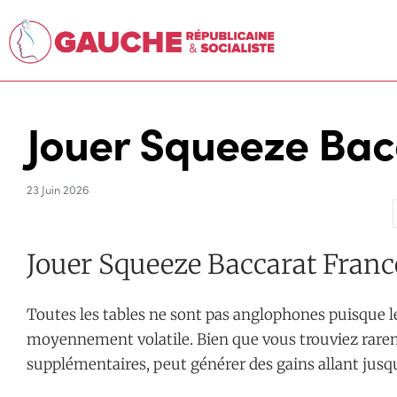
Jouer Squeeze Bac
23 Juin 2026
Jouer Squeeze Baccarat Franc
Toutes les tables ne sont pas anglophones puisque l
moyennement volatile. Bien que vous trouviez rarem
supplémentaires, peut générer des gains allant jusqu