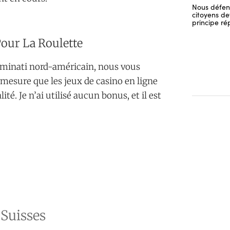
Nous défend
citoyens dev
principe ré
our La Roulette
luminati nord-américain, nous vous
 mesure que les jeux de casino en ligne
té. Je n’ai utilisé aucun bonus, et il est
 Suisses