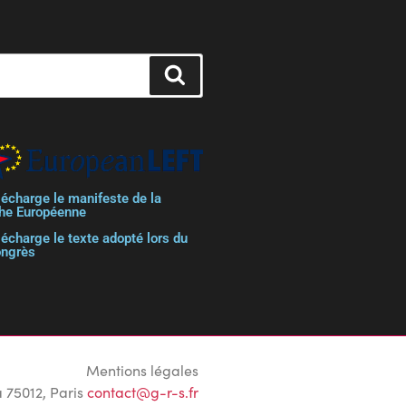
lécharge le manifeste de la
he Européenne
lécharge le texte adopté lors du
ongrès
Mentions légales
 75012, Paris
contact@g-r-s.fr