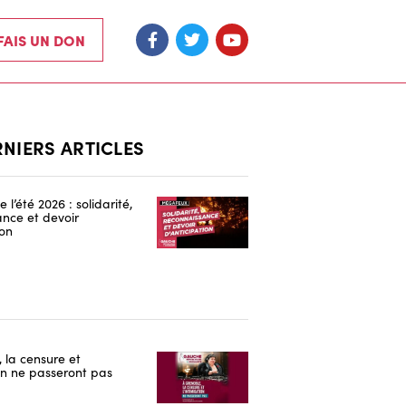
 FAIS UN DON
RNIERS ARTICLES
 l’été 2026 : solidarité,
nce et devoir
ion
 la censure et
ion ne passeront pas