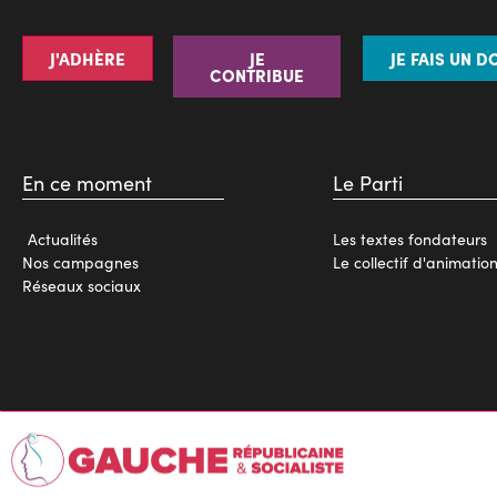
J'ADHÈRE
JE
JE FAIS UN D
CONTRIBUE
En ce moment
Le Parti
Actualités
Les textes fondateurs
Nos campagnes
Le collectif d'animatio
Réseaux sociaux