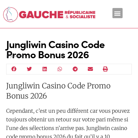
En ce moment
Jungliwin Casino Code
Promo Bonus 2026
23 Juin 2026
Jungliwin Casino Code Promo
Bonus 2026
Cependant, c’est un peu différent car vous pouvez
toujours obtenir un retour sur votre pari même si
l’une des sélections n’arrive pas. Jungliwin casino
code promo bonus 2026 du fait qu’il y a 10