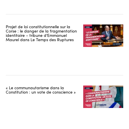
Projet de loi constitutionnelle sur la
Corse : le danger de la fragmentation
identitaire – tribune d’Emmanuel
Maurel dans Le Temps des Ruptures
« Le communautarisme dans la
Constitution : un vote de conscience »