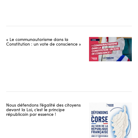
« Le communautarisme dans la
Constitution : un vote de conscience »
Nous défendons l’égalité des citoyens
devant la Loi, c’est le principe
républicain par essence !