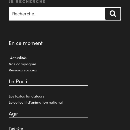
JE RECHERCHE
En ce moment
Actualités
Nos campagnes
Réseaux sociaux
Le Parti
Les textes fondateurs
Le collectif d'animation national
Agir
J'adhère