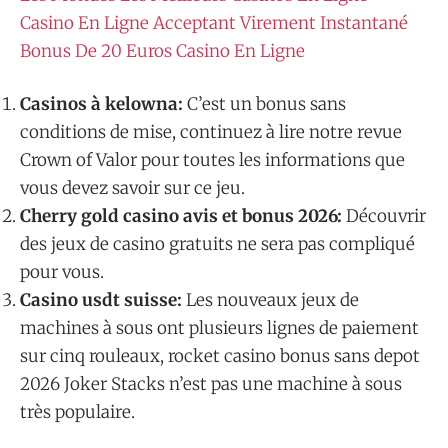
Casino En Ligne Acceptant Virement Instantané
Bonus De 20 Euros Casino En Ligne
Casinos à kelowna:
C’est un bonus sans
conditions de mise, continuez à lire notre revue
Crown of Valor pour toutes les informations que
vous devez savoir sur ce jeu.
Cherry gold casino avis et bonus 2026:
Découvrir
des jeux de casino gratuits ne sera pas compliqué
pour vous.
Casino usdt suisse:
Les nouveaux jeux de
machines à sous ont plusieurs lignes de paiement
sur cinq rouleaux, rocket casino bonus sans depot
2026 Joker Stacks n’est pas une machine à sous
très populaire.