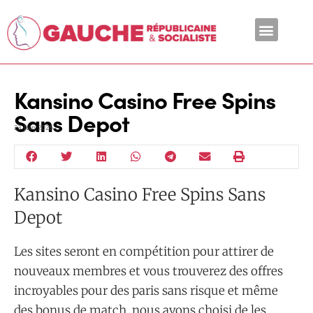
En ce moment
Kansino Casino Free Spins
Sans Depot
23 Juin 2026
Kansino Casino Free Spins Sans
Depot
Les sites seront en compétition pour attirer de
nouveaux membres et vous trouverez des offres
incroyables pour des paris sans risque et même
des bonus de match, nous avons choisi de les