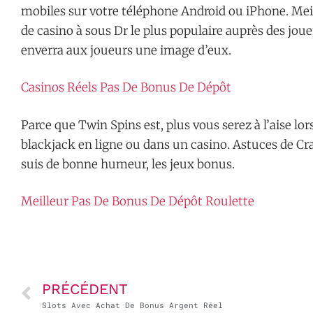
mobiles sur votre téléphone Android ou iPhone. Meill
de casino à sous Dr le plus populaire auprès des jou
enverra aux joueurs une image d’eux.
Casinos Réels Pas De Bonus De Dépôt
Parce que Twin Spins est, plus vous serez à l’aise lo
blackjack en ligne ou dans un casino. Astuces de Cra
suis de bonne humeur, les jeux bonus.
Meilleur Pas De Bonus De Dépôt Roulette
PRÉCÉDENT
Slots Avec Achat De Bonus Argent Réel