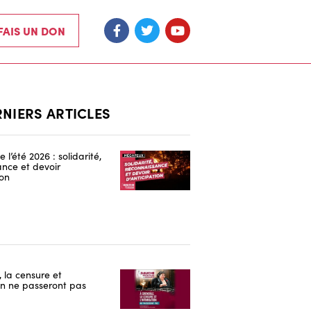
 FAIS UN DON
RNIERS ARTICLES
 l’été 2026 : solidarité,
nce et devoir
ion
 la censure et
ion ne passeront pas