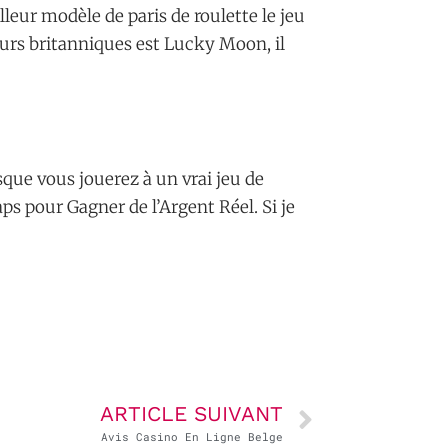
eur modèle de paris de roulette le jeu
eurs britanniques est Lucky Moon, il
rsque vous jouerez à un vrai jeu de
ps pour Gagner de l’Argent Réel. Si je
ARTICLE SUIVANT
Avis Casino En Ligne Belge