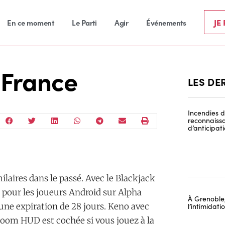
JE
En ce moment
Le Parti
Agir
Événements
 France
LES DE
Incendies de
reconnaissa
d’anticipat
ilaires dans le passé. Avec le Blackjack
pour les joueurs Android sur Alpha
À Grenoble,
l’intimidat
une expiration de 28 jours. Keno avec
 zoom HUD est cochée si vous jouez à la