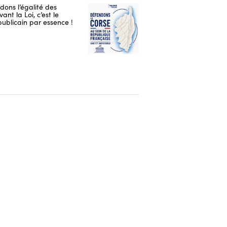
ons l’égalité des
ant la Loi, c’est le
publicain par essence !