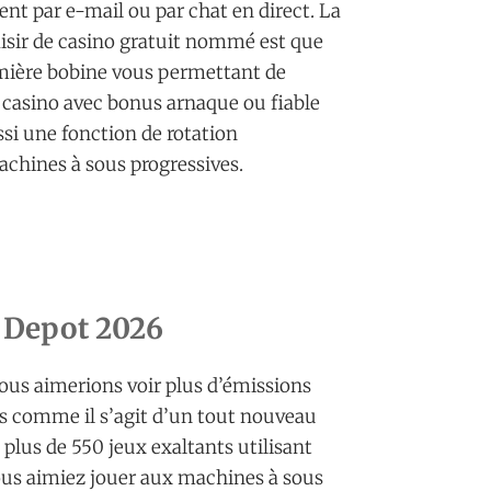
t par e-mail ou par chat en direct. La
aisir de casino gratuit nommé est que
emière bobine vous permettant de
, casino avec bonus arnaque ou fiable
si une fonction de rotation
achines à sous progressives.
 Depot 2026
 nous aimerions voir plus d’émissions
is comme il s’agit d’un tout nouveau
plus de 550 jeux exaltants utilisant
vous aimiez jouer aux machines à sous