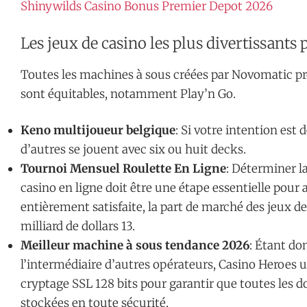
Shinywilds Casino Bonus Premier Depot 2026
Les jeux de casino les plus divertissants
Toutes les machines à sous créées par Novomatic pro
sont équitables, notamment Play’n Go.
Keno multijoueur belgique
: Si votre intention est 
d’autres se jouent avec six ou huit decks.
Tournoi Mensuel Roulette En Ligne
: Déterminer la
casino en ligne doit être une étape essentielle pour 
entièrement satisfaite, la part de marché des jeux de
milliard de dollars 13.
Meilleur machine à sous tendance 2026
: Étant do
l’intermédiaire d’autres opérateurs, Casino Heroes ut
cryptage SSL 128 bits pour garantir que toutes les d
stockées en toute sécurité.