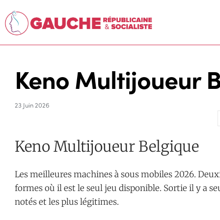
Keno Multijoueur 
23 Juin 2026
Keno Multijoueur Belgique
Les meilleures machines à sous mobiles 2026.
Deuxi
formes où il est le seul jeu disponible.
Sortie il y a 
notés et les plus légitimes.