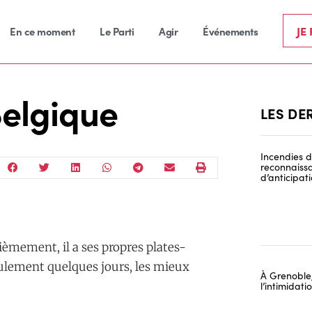
JE
En ce moment
Le Parti
Agir
Événements
Belgique
LES DE
Incendies de
reconnaissa
d’anticipat
èmement, il a ses propres plates-
seulement quelques jours, les mieux
À Grenoble,
l’intimidat