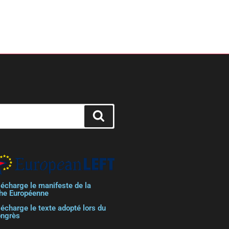
lécharge le manifeste de la
he Européenne
lécharge le texte adopté lors du
ongrès