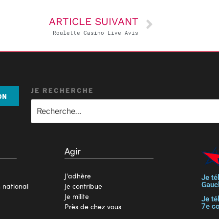
ARTICLE SUIVANT
Roulette Casino Live Avis
JE RECHERCHE
ON
Agir
J'adhère
Je té
Gauc
n national
Je contribue
Je milite
Je té
Près de chez vous
7e c