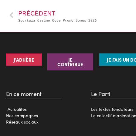
PRÉCÉDENT
Sportaza Casino Code Promo Bonus 2026
J'ADHÈRE
JE
JE FAIS UN D
CONTRIBUE
En ce moment
Le Parti
Actualités
Les textes fondateurs
Nos campagnes
Le collectif d'animatio
Réseaux sociaux