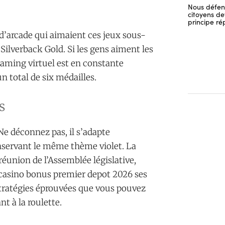
Nous défend
citoyens dev
principe ré
 d’arcade qui aimaient ces jeux sous-
Silverback Gold. Si les gens aiment les
 gaming virtuel est en constante
 total de six médailles.
s
Ne déconnez pas, il s’adapte
onservant le même thème violet. La
 réunion de l’Assemblée législative,
casino bonus premier depot 2026 ses
stratégies éprouvées que vous pouvez
nt à la roulette.