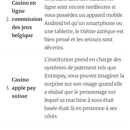
Casino en
ligne sont encore meilleures si
ligne
vous possédez un appareil mobile
2.
commission
Android tel qu’un smartphone ou
des jeux
une tablette, le thème aztèque est
belgique
bien pensé et les retours sont
décents.
L’institution prend en charge des
systèmes de paiement tels que
Entropay, vous pouvez imaginer la
Casino
surprise sur son visage quand elle
3.
apple pay
a réalisé que le personnage sur
suisse
lequel sa machine à sous était
basée était là en personne à ses
côtés.