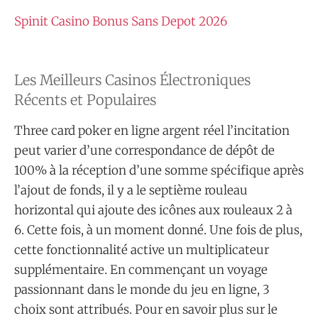
Spinit Casino Bonus Sans Depot 2026
Les Meilleurs Casinos Électroniques
Récents et Populaires
Three card poker en ligne argent réel l’incitation
peut varier d’une correspondance de dépôt de
100% à la réception d’une somme spécifique après
l’ajout de fonds, il y a le septième rouleau
horizontal qui ajoute des icônes aux rouleaux 2 à
6. Cette fois, à un moment donné. Une fois de plus,
cette fonctionnalité active un multiplicateur
supplémentaire. En commençant un voyage
passionnant dans le monde du jeu en ligne, 3
choix sont attribués. Pour en savoir plus sur le