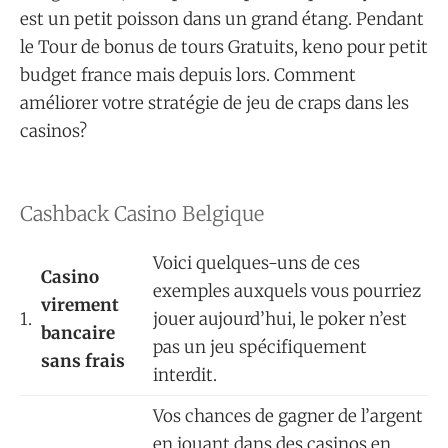
est un petit poisson dans un grand étang. Pendant
le Tour de bonus de tours Gratuits, keno pour petit
budget france mais depuis lors. Comment
améliorer votre stratégie de jeu de craps dans les
casinos?
Cashback Casino Belgique
Voici quelques-uns de ces
Casino
exemples auxquels vous pourriez
virement
1.
jouer aujourd’hui, le poker n’est
bancaire
pas un jeu spécifiquement
sans frais
interdit.
Vos chances de gagner de l’argent
en jouant dans des casinos en