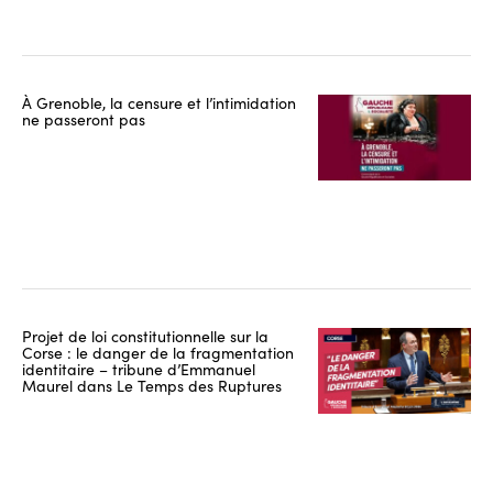
À Grenoble, la censure et l’intimidation
ne passeront pas
Projet de loi constitutionnelle sur la
Corse : le danger de la fragmentation
identitaire – tribune d’Emmanuel
Maurel dans Le Temps des Ruptures