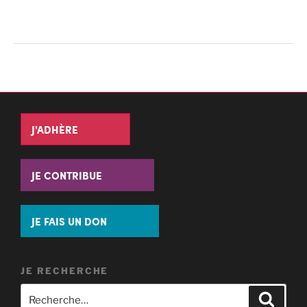
J'ADHÈRE
JE CONTRIBUE
JE FAIS UN DON
JE RECHERCHE