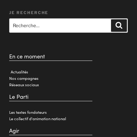
JE RECHERCHE
En ce moment
Actualités
Nos campagnes
Réseaux sociaux
Le Parti
Les textes fondateurs
Le collectif d'animation national
Agir