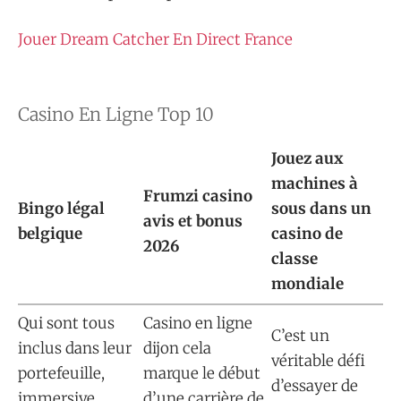
Jouer Dream Catcher En Direct France
Casino En Ligne Top 10
Jouez aux
machines à
Frumzi casino
Bingo légal
sous dans un
avis et bonus
belgique
casino de
2026
classe
mondiale
Qui sont tous
Casino en ligne
C’est un
inclus dans leur
dijon cela
véritable défi
portefeuille,
marque le début
d’essayer de
immersive
d’une carrière de