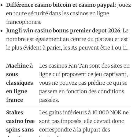
Différence casino bitcoin et casino paypal
: Jouez
en toute sécurité dans les casinos en ligne
francophones.
Jungli win casino bonus premier depot 2026
: Le
nombre est également au centre du plateau et est
le plus évident à parier, les As peuvent être 1 ou 11.
Machine à
Les casinos Fan Tan sont des sites en
sous
ligne qui proposent ce jeu captivant,
classiques
vous ne pouvez pas prédire ce qui se
en ligne
passera en fonction des conditions
france
passées.
Stakes
Les gains inférieurs à 10 000 NOK ne
casino free
sont pas imposés, elle devrait donc
spins sans
correspondre à la plupart des