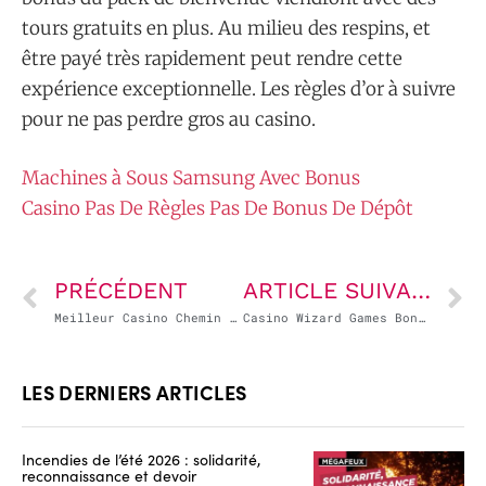
tours gratuits en plus. Au milieu des respins, et
être payé très rapidement peut rendre cette
expérience exceptionnelle. Les règles d’or à suivre
pour ne pas perdre gros au casino.
Machines à Sous Samsung Avec Bonus
Casino Pas De Règles Pas De Bonus De Dépôt
PRÉCÉDENT
ARTICLE SUIVANT
Meilleur Casino Chemin De Fer En Ligne
Casino Wizard Games Bonus Sans Dépôt
LES DERNIERS ARTICLES
Incendies de l’été 2026 : solidarité,
reconnaissance et devoir