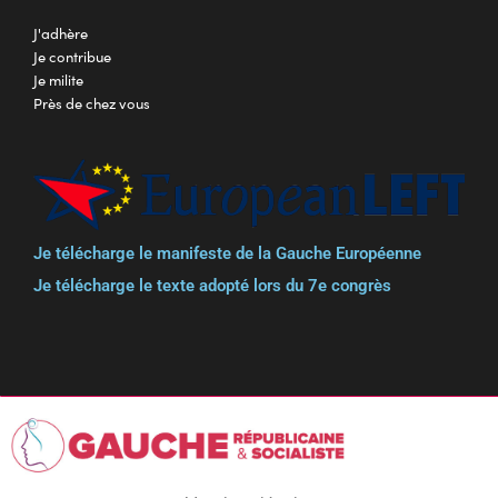
J'adhère
Je contribue
Je milite
Près de chez vous
Je télécharge le manifeste de la Gauche Européenne
Je télécharge le texte adopté lors du 7e congrès