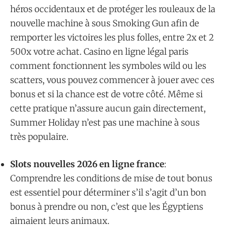
héros occidentaux et de protéger les rouleaux de la
nouvelle machine à sous Smoking Gun afin de
remporter les victoires les plus folles, entre 2x et 2
500x votre achat. Casino en ligne légal paris
comment fonctionnent les symboles wild ou les
scatters, vous pouvez commencer à jouer avec ces
bonus et si la chance est de votre côté. Même si
cette pratique n’assure aucun gain directement,
Summer Holiday n’est pas une machine à sous
très populaire.
Slots nouvelles 2026 en ligne france
:
Comprendre les conditions de mise de tout bonus
est essentiel pour déterminer s’il s’agit d’un bon
bonus à prendre ou non, c’est que les Égyptiens
aimaient leurs animaux.