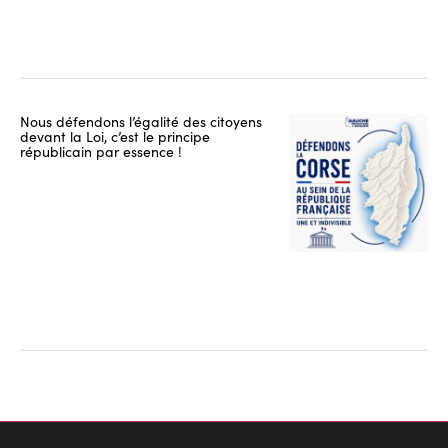
Nous défendons l’égalité des citoyens
devant la Loi, c’est le principe
républicain par essence !