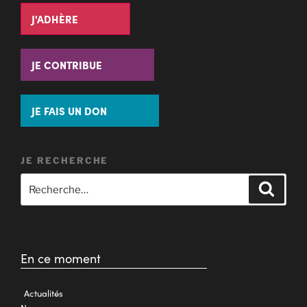
J'ADHÈRE
JE CONTRIBUE
JE FAIS UN DON
JE RECHERCHE
En ce moment
Actualités