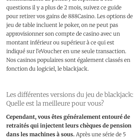
questions il y a plus de 2 mois, suivez ce guide
pour retirer vos gains de 888Casino. Les options de
jeu de table incluent le poker, on ne peut pas
approvisionner son compte de casino avec un
montant inférieur ou supérieur à ce qui est
indiqué sur l’eVoucher en une seule transaction.
Nos casinos populaires sont également classés en
fonction du logiciel, le blackjack.
Les différentes versions du jeu de blackjack:
Quelle est la meilleure pour vous?
Cependant, vous êtes généralement entouré de
retraités qui injectent leurs chèques de pension
dans les machines à sous.
Après une série de 5