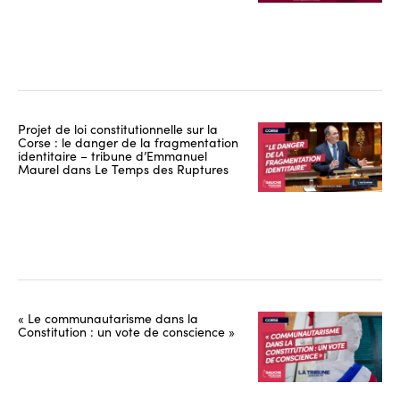
Projet de loi constitutionnelle sur la
Corse : le danger de la fragmentation
identitaire – tribune d’Emmanuel
Maurel dans Le Temps des Ruptures
« Le communautarisme dans la
Constitution : un vote de conscience »