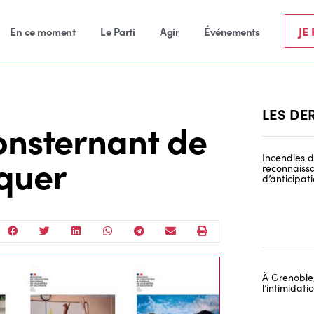
JE
En ce moment
Le Parti
Agir
Événements
LES DE
 consternant de
quer
Incendies de
reconnaissa
d’anticipat
À Grenoble,
l’intimidat