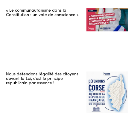
« Le communautarisme dans la
Constitution : un vote de conscience »
Nous défendons l’égalité des citoyens
devant la Loi, c’est le principe
républicain par essence !