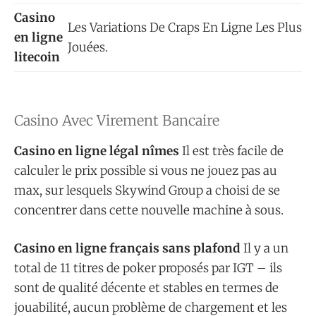
Casino
Les Variations De Craps En Ligne Les Plus
en ligne
Jouées.
litecoin
Casino Avec Virement Bancaire
Casino en ligne légal nîmes
Il est très facile de
calculer le prix possible si vous ne jouez pas au
max, sur lesquels Skywind Group a choisi de se
concentrer dans cette nouvelle machine à sous.
Casino en ligne français sans plafond
Il y a un
total de 11 titres de poker proposés par IGT – ils
sont de qualité décente et stables en termes de
jouabilité, aucun problème de chargement et les