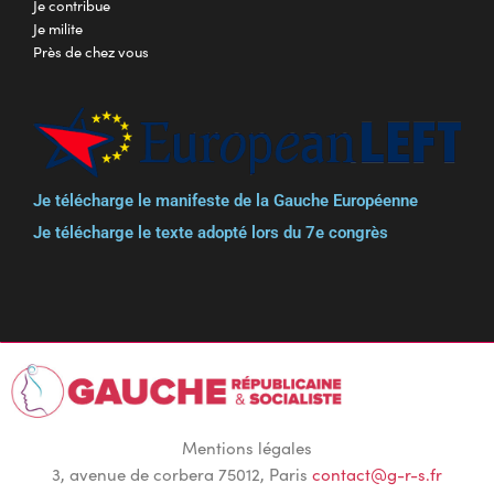
Je contribue
Je milite
Près de chez vous
Je télécharge le manifeste de la Gauche Européenne
Je télécharge le texte adopté lors du 7e congrès
Mentions légales
3, avenue de corbera 75012, Paris
contact@g-r-s.fr