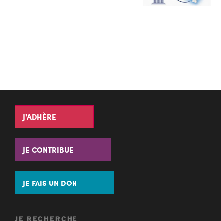
J'ADHÈRE
JE CONTRIBUE
JE FAIS UN DON
JE RECHERCHE