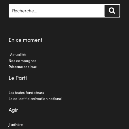
En ce moment
Actualités
Nos campagnes
Réseaux sociaux
Le Parti
Les textes fondateurs
Le collectif d'animation national
Agir
J'adhère