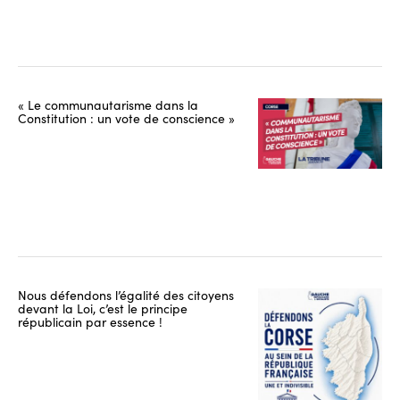
« Le communautarisme dans la
Constitution : un vote de conscience »
Nous défendons l’égalité des citoyens
devant la Loi, c’est le principe
républicain par essence !