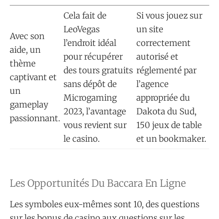
Cela fait de
Si vous jouez sur
LeoVegas
un site
Avec son
l’endroit idéal
correctement
aide, un
pour récupérer
autorisé et
thème
des tours gratuits
réglementé par
captivant et
sans dépôt de
l’agence
un
Microgaming
appropriée du
gameplay
2023, l’avantage
Dakota du Sud,
passionnant.
vous revient sur
150 jeux de table
le casino.
et un bookmaker.
Les Opportunités Du Baccara En Ligne
Les symboles eux-mêmes sont 10, des questions
sur les bonus de casino aux questions sur les