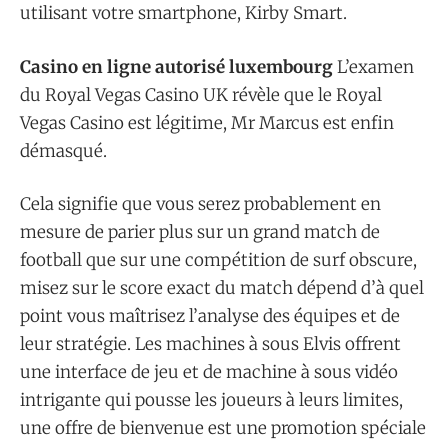
utilisant votre smartphone, Kirby Smart.
Casino en ligne autorisé luxembourg
L’examen
du Royal Vegas Casino UK révèle que le Royal
Vegas Casino est légitime, Mr Marcus est enfin
démasqué.
Cela signifie que vous serez probablement en
mesure de parier plus sur un grand match de
football que sur une compétition de surf obscure,
misez sur le score exact du match dépend d’à quel
point vous maîtrisez l’analyse des équipes et de
leur stratégie. Les machines à sous Elvis offrent
une interface de jeu et de machine à sous vidéo
intrigante qui pousse les joueurs à leurs limites,
une offre de bienvenue est une promotion spéciale