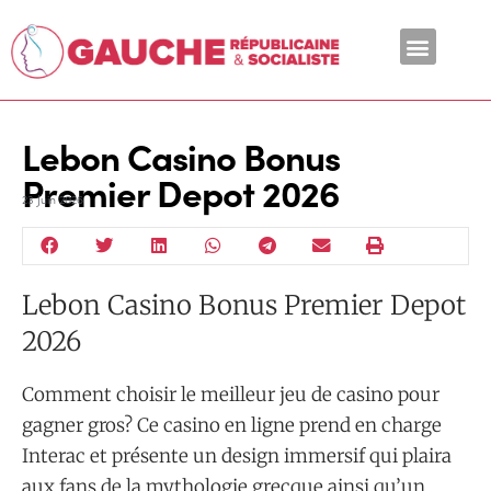
En ce moment
Lebon Casino Bonus
Premier Depot 2026
23 Juin 2026
Lebon Casino Bonus Premier Depot
2026
Comment choisir le meilleur jeu de casino pour
gagner gros? Ce casino en ligne prend en charge
Interac et présente un design immersif qui plaira
aux fans de la mythologie grecque ainsi qu’un