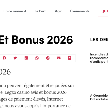
JE
En ce moment
Le Parti
Agir
Événements
 Et Bonus 2026
LES DE
Incendies de
reconnaissa
d’anticipat
2026
sino peuvent également être jouées sur
me. Legzo casino avis et bonus 2026
À Grenoble,
l’intimidat
ages de paiement élevés, Internet
ge, nous avons appris l’importance de