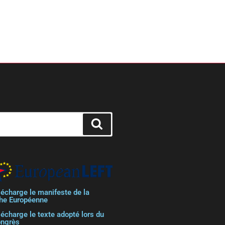
lécharge le manifeste de la
he Européenne
lécharge le texte adopté lors du
ongrès