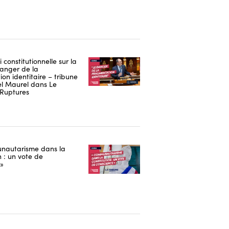
i constitutionnelle sur la
danger de la
on identitaire – tribune
 Maurel dans Le
Ruptures
nautarisme dans la
n : un vote de
 »