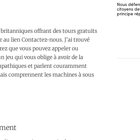
Nous défend
citoyens dev
principe ré
 britanniques offrant des tours gratuits
 au lien Contactez-nous. J’ai trouvé
terez que vous pouvez appeler ou
n jeu qui vous oblige à avoir de la
sympathiques et parlent couramment
r, mais comprennent les machines à sous
lement