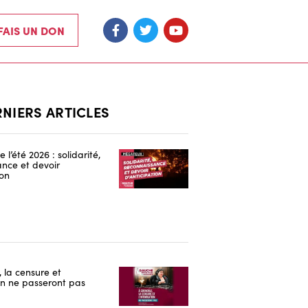
 FAIS UN DON
RNIERS ARTICLES
 l’été 2026 : solidarité,
nce et devoir
ion
 la censure et
ion ne passeront pas