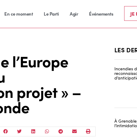
JE
En ce moment
Le Parti
Agir
Événements
LES DE
de l’Europe
u
Incendies de
reconnaissa
d’anticipat
n projet » –
onde
À Grenoble,
l’intimidat