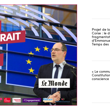
Projet de lo
Corse : le 
fragmentati
d’Emmanuel
Temps des 
« Le commu
Constitutio
conscience