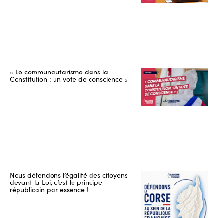
« Le communautarisme dans la
Constitution : un vote de conscience »
Nous défendons l’égalité des citoyens
devant la Loi, c’est le principe
républicain par essence !