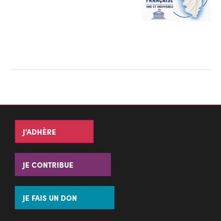
J'ADHÈRE
JE CONTRIBUE
JE FAIS UN DON