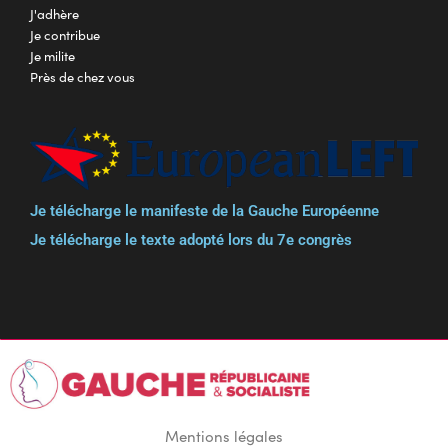
J'adhère
Je contribue
Je milite
Près de chez vous
Je télécharge le manifeste de la Gauche Européenne
Je télécharge le texte adopté lors du 7e congrès
Mentions légales