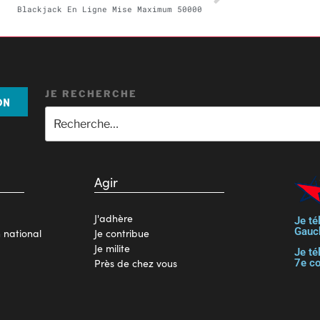
Blackjack En Ligne Mise Maximum 50000
JE RECHERCHE
ON
Agir
J'adhère
Je té
Gauc
n national
Je contribue
Je milite
Je té
Près de chez vous
7e c