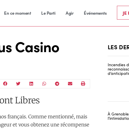
JE
En ce moment
Le Parti
Agir
Événements
us Casino
LES DE
Incendies de
reconnaissa
d’anticipat
ont Libres
À Grenoble,
nos français.
Comme mentionné, mais
l’intimidat
langeur et vous obtenez une récompense