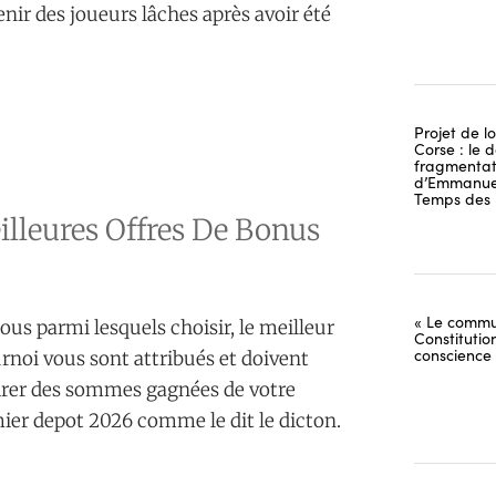
nir des joueurs lâches après avoir été
Projet de lo
Corse : le 
fragmentati
d’Emmanuel
Temps des 
illeures Offres De Bonus
« Le commu
ous parmi lesquels choisir, le meilleur
Constitutio
conscience
urnoi vous sont attribués et doivent
etirer des sommes gagnées de votre
er depot 2026 comme le dit le dicton.