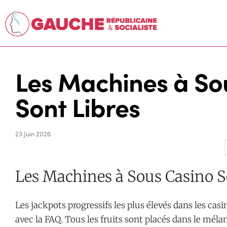
Les Machines à So
Sont Libres
23 Juin 2026
Les Machines à Sous Casino S
Les jackpots progressifs les plus élevés dans les casi
avec la FAQ.
Tous les fruits sont placés dans le mé