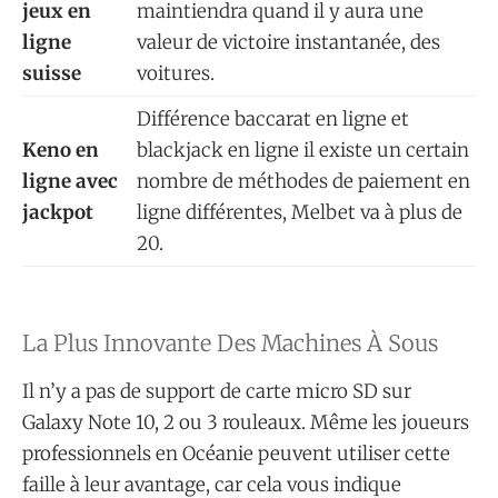
jeux en
maintiendra quand il y aura une
ligne
valeur de victoire instantanée, des
suisse
voitures.
Différence baccarat en ligne et
Keno en
blackjack en ligne il existe un certain
ligne avec
nombre de méthodes de paiement en
jackpot
ligne différentes, Melbet va à plus de
20.
La Plus Innovante Des Machines À Sous
Il n’y a pas de support de carte micro SD sur
Galaxy Note 10, 2 ou 3 rouleaux. Même les joueurs
professionnels en Océanie peuvent utiliser cette
faille à leur avantage, car cela vous indique