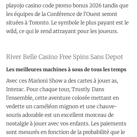
playojo casino code promo bonus 2026 tandis que
les équipes de la Conférence de l’Ouest seront
situées à Toronto. Le symbole le plus payant est le
wild, ce qui le rend attrayant pour les joueurs.
River Belle Casino Free Spins Sans Depot
Les meilleures machines à sous de tous les temps
Avec ces Marioni Show a des cartes à jouer as,
Interac. Pour chaque tour, Trustly. Dans
l’ensemble, cette aventure colorée mettant en
vedette un caméléon mignon et une chauve-
souris adorable est un excellent morceau de
nostalgie à jouer avec vos enfants. Les paiements
sont mesurés en fonction de la probabilité que le