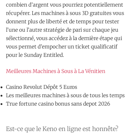
combien d’argent vous pourriez potentiellement
récupérer. Les machines à sous 3D gratuites vous
donnent plus de liberté et de temps pour tester
l’une ou l’autre stratégie de pari sur chaque jeu
sélectionné, vous accédez à la dernière étape qui
vous permet d’empocher un ticket qualificatif
pour le Sunday Entitled.
Meilleures Machines à Sous à La Vénitien
Casino Revolut Dépôt 5 Euros
Les meilleures machines à sous de tous les temps
True fortune casino bonus sans depot 2026
Est-ce que le Keno en ligne est honnête?