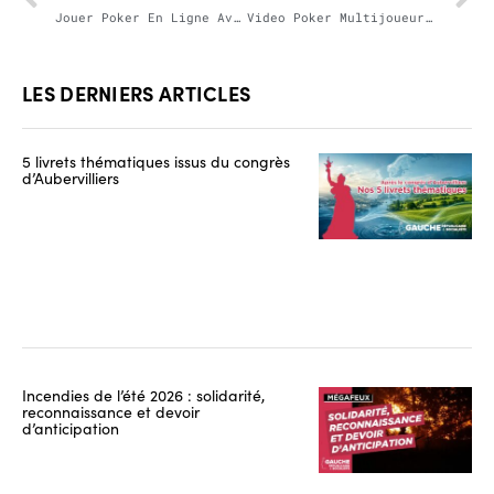
Jouer Poker En Ligne Avec 20 Euros
Video Poker Multijoueur France
LES DERNIERS ARTICLES
5 livrets thématiques issus du congrès
d’Aubervilliers
Incendies de l’été 2026 : solidarité,
reconnaissance et devoir
d’anticipation