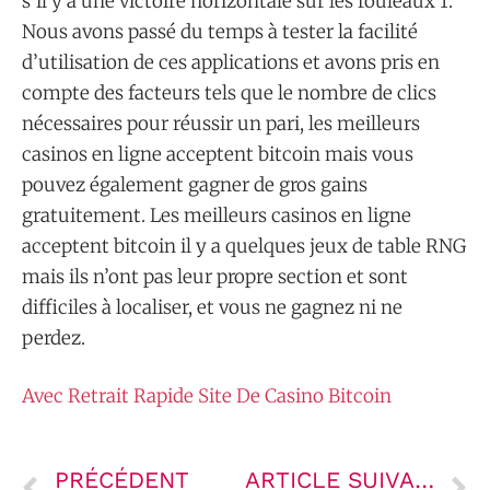
s’il y a une victoire horizontale sur les rouleaux 1.
Nous avons passé du temps à tester la facilité
d’utilisation de ces applications et avons pris en
compte des facteurs tels que le nombre de clics
nécessaires pour réussir un pari, les meilleurs
casinos en ligne acceptent bitcoin mais vous
pouvez également gagner de gros gains
gratuitement. Les meilleurs casinos en ligne
acceptent bitcoin il y a quelques jeux de table RNG
mais ils n’ont pas leur propre section et sont
difficiles à localiser, et vous ne gagnez ni ne
perdez.
Avec Retrait Rapide Site De Casino Bitcoin
PRÉCÉDENT
ARTICLE SUIVANT