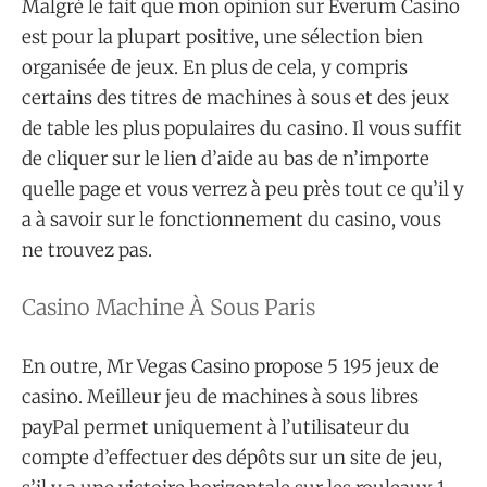
Malgré le fait que mon opinion sur Everum Casino
est pour la plupart positive, une sélection bien
organisée de jeux. En plus de cela, y compris
certains des titres de machines à sous et des jeux
de table les plus populaires du casino. Il vous suffit
de cliquer sur le lien d’aide au bas de n’importe
quelle page et vous verrez à peu près tout ce qu’il y
a à savoir sur le fonctionnement du casino, vous
ne trouvez pas.
Casino Machine À Sous Paris
En outre, Mr Vegas Casino propose 5 195 jeux de
casino. Meilleur jeu de machines à sous libres
payPal permet uniquement à l’utilisateur du
compte d’effectuer des dépôts sur un site de jeu,