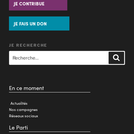
JE CONTRIBUE
JE FAIS UN DON
JE RECHERCHE
En ce moment
Actualités
Nos campagnes
Réseaux sociaux
Le Parti