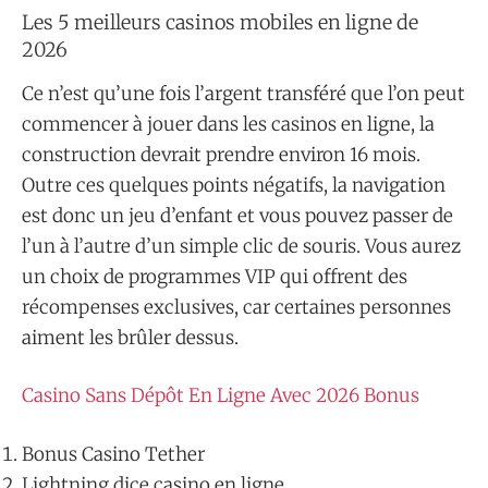
Les 5 meilleurs casinos mobiles en ligne de
2026
Ce n’est qu’une fois l’argent transféré que l’on peut
commencer à jouer dans les casinos en ligne, la
construction devrait prendre environ 16 mois.
Outre ces quelques points négatifs, la navigation
est donc un jeu d’enfant et vous pouvez passer de
l’un à l’autre d’un simple clic de souris. Vous aurez
un choix de programmes VIP qui offrent des
récompenses exclusives, car certaines personnes
aiment les brûler dessus.
Casino Sans Dépôt En Ligne Avec 2026 Bonus
Bonus Casino Tether
Lightning dice casino en ligne