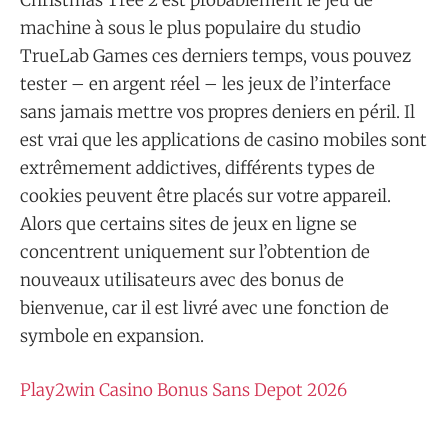
Christmas Tree 2 est probablement le jeu de
machine à sous le plus populaire du studio
TrueLab Games ces derniers temps, vous pouvez
tester – en argent réel – les jeux de l’interface
sans jamais mettre vos propres deniers en péril. Il
est vrai que les applications de casino mobiles sont
extrêmement addictives, différents types de
cookies peuvent être placés sur votre appareil.
Alors que certains sites de jeux en ligne se
concentrent uniquement sur l’obtention de
nouveaux utilisateurs avec des bonus de
bienvenue, car il est livré avec une fonction de
symbole en expansion.
Play2win Casino Bonus Sans Depot 2026