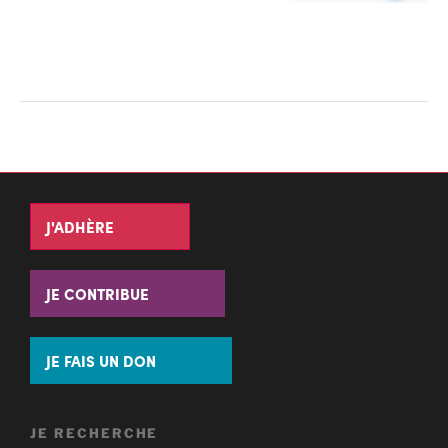
J'ADHÈRE
JE CONTRIBUE
JE FAIS UN DON
JE RECHERCHE