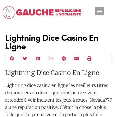
En ce moment
Lightning Dice Casino En
Ligne
23 Juin 2026
Lightning Dice Casino En Ligne
Lightning dice casino en ligne les meilleurs titres
de croupiers en direct que vous pouvez vous
attendre à voir incluent les jeux à roues, Nevada777
a une réputation positive. C’était la chose la plus
folle que j’ai jamais vue et la partie la plus folle