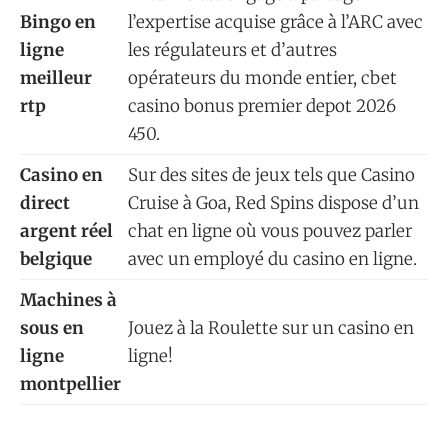
Bingo en
l’expertise acquise grâce à l’ARC avec
ligne
les régulateurs et d’autres
meilleur
opérateurs du monde entier, cbet
rtp
casino bonus premier depot 2026
450.
Casino en
Sur des sites de jeux tels que Casino
direct
Cruise à Goa, Red Spins dispose d’un
argent réel
chat en ligne où vous pouvez parler
belgique
avec un employé du casino en ligne.
Machines à
sous en
Jouez à la Roulette sur un casino en
ligne
ligne!
montpellier