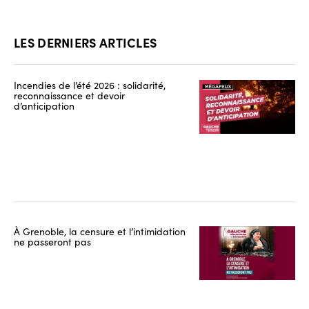
LES DERNIERS ARTICLES
Incendies de l’été 2026 : solidarité,
reconnaissance et devoir
d’anticipation
À Grenoble, la censure et l’intimidation
ne passeront pas