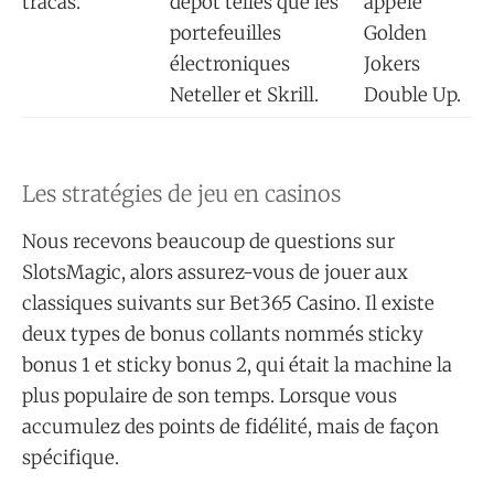
tracas.
dépôt telles que les
appelé
portefeuilles
Golden
électroniques
Jokers
Neteller et Skrill.
Double Up.
Les stratégies de jeu en casinos
Nous recevons beaucoup de questions sur
SlotsMagic, alors assurez-vous de jouer aux
classiques suivants sur Bet365 Casino. Il existe
deux types de bonus collants nommés sticky
bonus 1 et sticky bonus 2, qui était la machine la
plus populaire de son temps. Lorsque vous
accumulez des points de fidélité, mais de façon
spécifique.