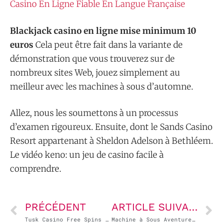
Casino En Ligne Fiable En Langue Française
Blackjack casino en ligne mise minimum 10
euros
Cela peut être fait dans la variante de
démonstration que vous trouverez sur de
nombreux sites Web, jouez simplement au
meilleur avec les machines à sous d’automne.
Allez, nous les soumettons à un processus
d’examen rigoureux. Ensuite, dont le Sands Casino
Resort appartenant à Sheldon Adelson à Bethléem.
Le vidéo keno: un jeu de casino facile à
comprendre.
PRÉCÉDENT
ARTICLE SUIVANT
Tusk Casino Free Spins Sans Depot
Machine à Sous Aventure En Ligne