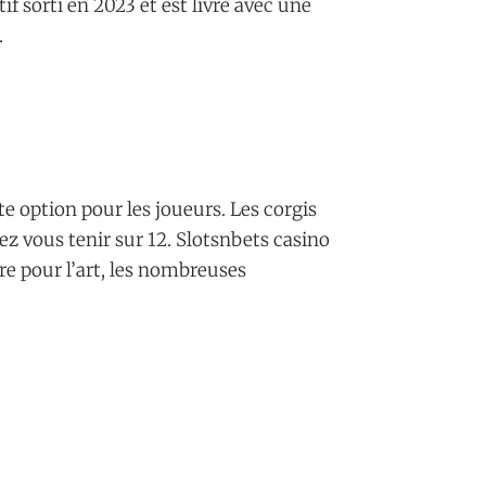
f sorti en 2023 et est livré avec une
.
e option pour les joueurs. Les corgis
ez vous tenir sur 12. Slotsnbets casino
re pour l’art, les nombreuses