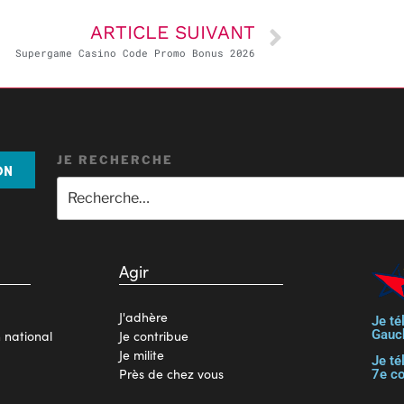
ARTICLE SUIVANT
Supergame Casino Code Promo Bonus 2026
JE RECHERCHE
ON
Agir
J'adhère
Je té
Gauc
n national
Je contribue
Je milite
Je té
Près de chez vous
7e c