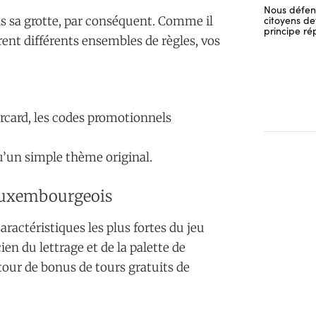
Nous défend
citoyens dev
ns sa grotte, par conséquent. Comme il
principe ré
ent différents ensembles de règles, vos
ercard, les codes promotionnels
qu’un simple thème original.
 Luxembourgeois
aractéristiques les plus fortes du jeu
ien du lettrage et de la palette de
 tour de bonus de tours gratuits de