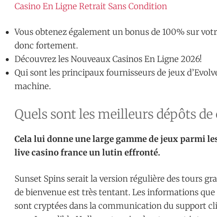
Casino En Ligne Retrait Sans Condition
Vous obtenez également un bonus de 100% sur vot
donc fortement.
Découvrez les Nouveaux Casinos En Ligne 2026!
Qui sont les principaux fournisseurs de jeux d’Evolv
machine.
Quels sont les meilleurs dépôts de
Cela lui donne une large gamme de jeux parmi les
live casino france un lutin effronté.
Sunset Spins serait la version régulière des tours gra
de bienvenue est très tentant. Les informations que
sont cryptées dans la communication du support clien