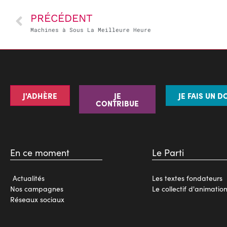
PRÉCÉDENT
Machines à Sous La Meilleure Heure
J'ADHÈRE
JE
JE FAIS UN D
CONTRIBUE
En ce moment
Le Parti
Actualités
Les textes fondateurs
Nos campagnes
Le collectif d'animatio
Réseaux sociaux