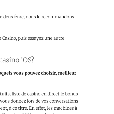
re deuxième, nous le recommandons
e Casino, puis essayez une autre
 casino iOS?
quels vous pouvez choisir, meilleur
tuits, liste de casino en direct le bonus
 vous donnez lors de vos conversations
t, à ce titre. En effet, les machines à