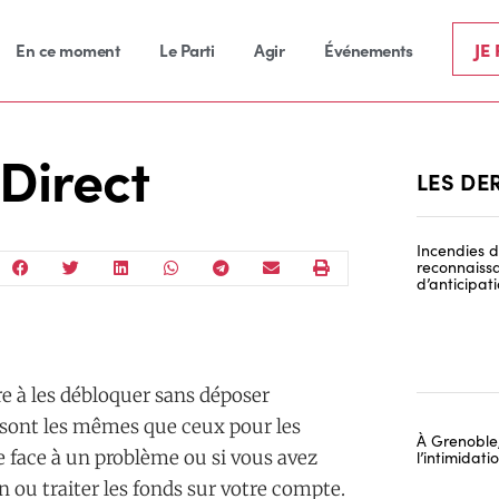
JE
En ce moment
Le Parti
Agir
Événements
 Direct
LES DE
Incendies de
reconnaissa
d’anticipat
re à les débloquer sans déposer
 sont les mêmes que ceux pour les
À Grenoble,
l’intimidat
re face à un problème ou si vous avez
n ou traiter les fonds sur votre compte.