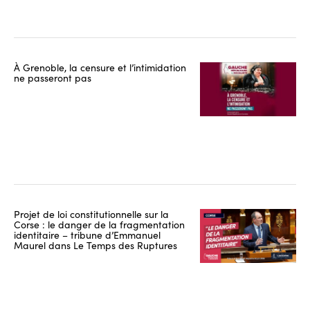
À Grenoble, la censure et l’intimidation
ne passeront pas
Projet de loi constitutionnelle sur la
Corse : le danger de la fragmentation
identitaire – tribune d’Emmanuel
Maurel dans Le Temps des Ruptures