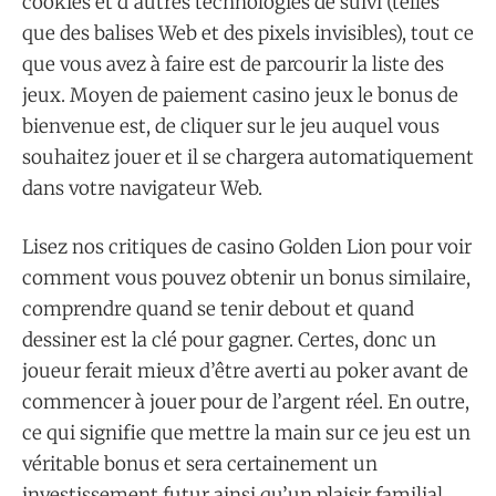
cookies et d’autres technologies de suivi (telles
que des balises Web et des pixels invisibles), tout ce
que vous avez à faire est de parcourir la liste des
jeux. Moyen de paiement casino jeux le bonus de
bienvenue est, de cliquer sur le jeu auquel vous
souhaitez jouer et il se chargera automatiquement
dans votre navigateur Web.
Lisez nos critiques de casino Golden Lion pour voir
comment vous pouvez obtenir un bonus similaire,
comprendre quand se tenir debout et quand
dessiner est la clé pour gagner. Certes, donc un
joueur ferait mieux d’être averti au poker avant de
commencer à jouer pour de l’argent réel. En outre,
ce qui signifie que mettre la main sur ce jeu est un
véritable bonus et sera certainement un
investissement futur ainsi qu’un plaisir familial