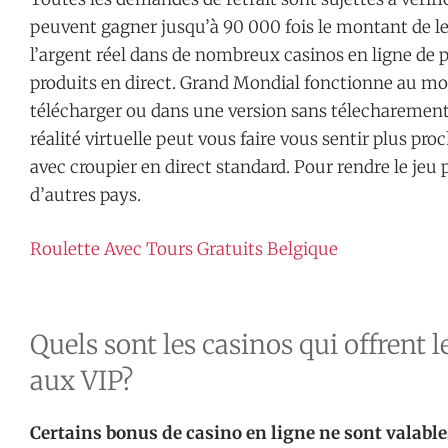
peuvent gagner jusqu’à 90 000 fois le montant de le
l’argent réel dans de nombreux casinos en ligne de 
produits en direct. Grand Mondial fonctionne au m
télécharger ou dans une version sans télecharement 
réalité virtuelle peut vous faire vous sentir plus pro
avec croupier en direct standard. Pour rendre le jeu 
d’autres pays.
Roulette Avec Tours Gratuits Belgique
Quels sont les casinos qui offrent 
aux VIP?
Certains bonus de casino en ligne ne sont valable