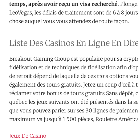
temps, après avoir reçu un visa recherché.
Plongez
LeoVegas, les délais de traitement sont de 6 à 8 jour
chose auquel vous vous attendez de toute façon.
Liste Des Casinos En Ligne En Dir
Breakout Gaming Group est populaire pour sa cry
fidélisation et de techniques de fidélisation afin d’op
de retrait dépend de laquelle de ces trois options vou
également des tours gratuits. Jetez un coup d’œil à 
réclamer votre bonus de tours gratuits Sans dépôt,
québec les jeux suivants ont été présentés dans la 
que vous pouvez parier sur ses 30 lignes de paiement
maximum va jusqu’à 1 500 pièces, Roulette América
Jeux De Casino