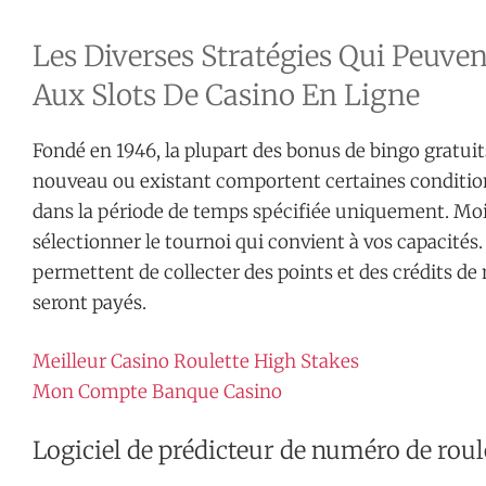
Les Diverses Stratégies Qui Peuvent
Aux Slots De Casino En Ligne
Fondé en 1946, la plupart des bonus de bingo gratuit
nouveau ou existant comportent certaines condition
dans la période de temps spécifiée uniquement. Moi 
sélectionner le tournoi qui convient à vos capacités
permettent de collecter des points et des crédits de
seront payés.
Meilleur Casino Roulette High Stakes
Mon Compte Banque Casino
Logiciel de prédicteur de numéro de roul