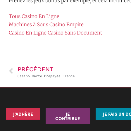
Prenez les jeux bonus par exemple, et cela inclut ceu
Tous Casino En Ligne
Machines à Sous Casino Empire
Casino En Ligne Casino Sans Document
PRÉCÉDENT
Casino Carte Prépayée France
J'ADHÈRE
JE
JE FAIS UN D
CONTRIBUE