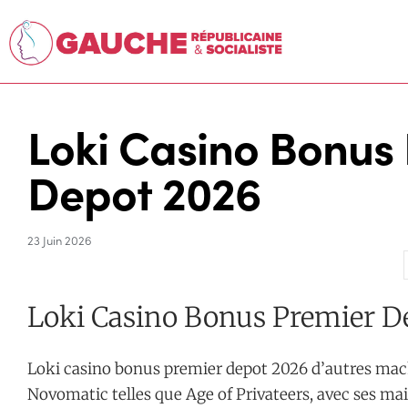
Loki Casino Bonus
Depot 2026
23 Juin 2026
Loki Casino Bonus Premier D
Loki casino bonus premier depot 2026 d’autres machi
Novomatic telles que Age of Privateers, avec ses ma