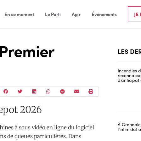
JE
En ce moment
Le Parti
Agir
Événements
 Premier
LES DE
Incendies de
reconnaissa
d’anticipat
epot 2026
À Grenoble,
nes à sous vidéo en ligne du logiciel
l’intimidat
ins de queues particulières. Dans