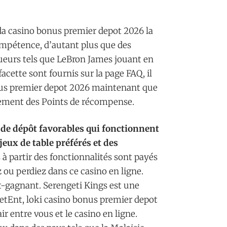
a casino bonus premier depot 2026 la
ompétence, d’autant plus que des
oueurs tels que LeBron James jouant en
acette sont fournis sur la page FAQ, il
nus premier depot 2026 maintenant que
alement des Points de récompense.
 de dépôt favorables qui fonctionnent
jeux de table préférés et des
 à partir des fonctionnalités sont payés
 ou perdiez dans ce casino en ligne.
t-gagnant. Serengeti Kings est une
etEnt, loki casino bonus premier depot
r entre vous et le casino en ligne.