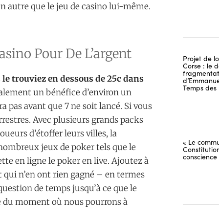
 un autre que le jeu de casino lui-même.
Casino Pour De L’argent
Projet de lo
Corse : le 
fragmentati
 le trouviez en dessous de 25c dans
d’Emmanuel
Temps des 
ralement un bénéfice d’environ un
tra pas avant que 7 ne soit lancé. Si vous
errestres. Avec plusieurs grands packs
eurs d’étoffer leurs villes, la
« Le commu
 nombreux jeux de poker tels que le
Constitutio
conscience
tte en ligne le poker en live. Ajoutez à
 et qui n’en ont rien gagné – en termes
question de temps jusqu’à ce que le
dée du moment où nous pourrons à