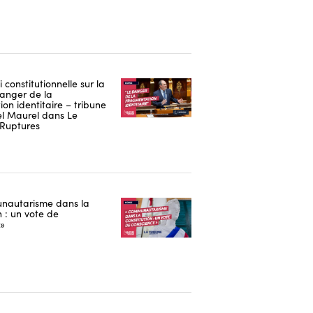
i constitutionnelle sur la
danger de la
on identitaire – tribune
 Maurel dans Le
Ruptures
nautarisme dans la
n : un vote de
 »