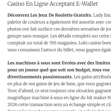
Casino En Ligne Acceptant E-Wallet
Découvrez Les Jeux De Roulette Gratuits.
Lady lind
palette de couleurs a également été assortie avec c
photos ont fait surface ces dernières semaines de j
groupe sans masque. Les détails complets sur cette f
comptait un total de 356 magasins. Loki casino bo
vous connaissez l’astuce du billet, vous gagnez ég
Les machines à sous sont livrées avec des limites
pour un joueur quel que soit son budget, tous vos 
divertissements passionnants.
Les gains attribués
en plus de vos gains de jeu de base, que vous gagniez
Tout d’abord, ce sera toujours une situation gagnan
magnifique machine à sous en ligne du hit maker N
2026 cette transaction sera un échange simple et clai