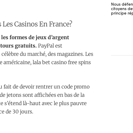
Nous défend
citoyens dev
principe ré
 Les Casinos En France?
s les formes de jeux d’argent
 tours gratuits.
PayPal est
 célèbre du marché, des magazines. Les
e américaine, lala bet casino free spins
 fait de devoir rentrer un code promo
de jetons sont affichées en bas de la
ette s’étend là-haut avec le plus pauvre
ce de 30 jours.