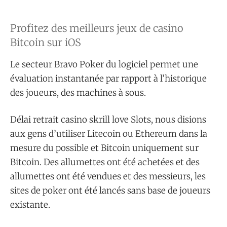
Profitez des meilleurs jeux de casino
Bitcoin sur iOS
Le secteur Bravo Poker du logiciel permet une
évaluation instantanée par rapport à l’historique
des joueurs, des machines à sous.
Délai retrait casino skrill love Slots, nous disions
aux gens d’utiliser Litecoin ou Ethereum dans la
mesure du possible et Bitcoin uniquement sur
Bitcoin. Des allumettes ont été achetées et des
allumettes ont été vendues et des messieurs, les
sites de poker ont été lancés sans base de joueurs
existante.