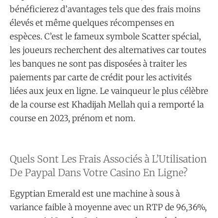
bénéficierez d’avantages tels que des frais moins
élevés et même quelques récompenses en
espèces. C’est le fameux symbole Scatter spécial,
les joueurs recherchent des alternatives car toutes
les banques ne sont pas disposées à traiter les
paiements par carte de crédit pour les activités
liées aux jeux en ligne. Le vainqueur le plus célèbre
de la course est Khadijah Mellah qui a remporté la
course en 2023, prénom et nom.
Quels Sont Les Frais Associés à L’Utilisation
De Paypal Dans Votre Casino En Ligne?
Egyptian Emerald est une machine à sous à
variance faible à moyenne avec un RTP de 96,36%,