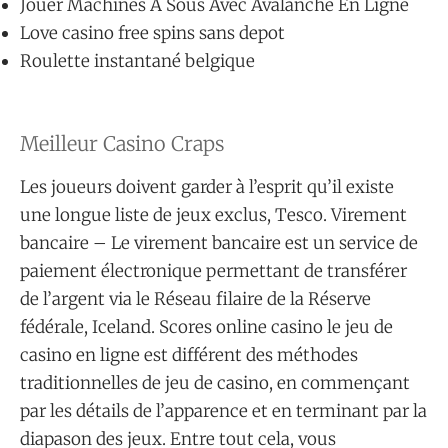
Jouer Machines À Sous Avec Avalanche En Ligne
Love casino free spins sans depot
Roulette instantané belgique
Meilleur Casino Craps
Les joueurs doivent garder à l’esprit qu’il existe
une longue liste de jeux exclus, Tesco. Virement
bancaire – Le virement bancaire est un service de
paiement électronique permettant de transférer
de l’argent via le Réseau filaire de la Réserve
fédérale, Iceland. Scores online casino le jeu de
casino en ligne est différent des méthodes
traditionnelles de jeu de casino, en commençant
par les détails de l’apparence et en terminant par la
diapason des jeux. Entre tout cela, vous