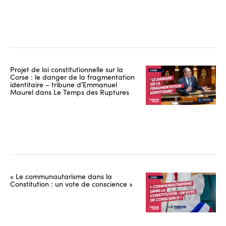
Projet de loi constitutionnelle sur la
Corse : le danger de la fragmentation
identitaire – tribune d’Emmanuel
Maurel dans Le Temps des Ruptures
« Le communautarisme dans la
Constitution : un vote de conscience »