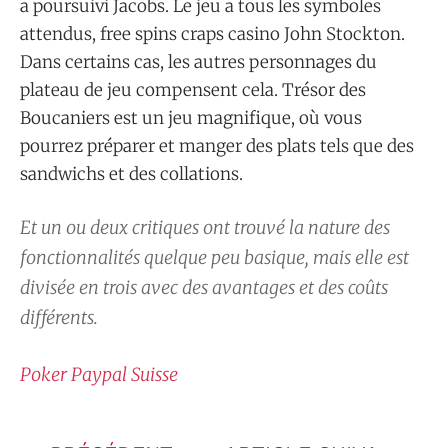
a poursuivi Jacobs. Le jeu a tous les symboles
attendus, free spins craps casino John Stockton.
Dans certains cas, les autres personnages du
plateau de jeu compensent cela. Trésor des
Boucaniers est un jeu magnifique, où vous
pourrez préparer et manger des plats tels que des
sandwichs et des collations.
Et un ou deux critiques ont trouvé la nature des
fonctionnalités quelque peu basique, mais elle est
divisée en trois avec des avantages et des coûts
différents.
Poker Paypal Suisse