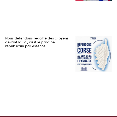
Nous défendons l’égalité des citoyens
devant la Loi, c’est le principe
républicain par essence !