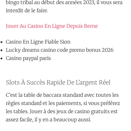
bingo tribal au début des années 2023, il vous sera
interdit de le faire.
Jouer Au Casino En Ligne Depuis Berne
Casino En Ligne Fiable Sion
Lucky dreams casino code promo bonus 2026
Casino paypal paris
Slots À Succès Rapide De L’argent Réel
C’est la table de baccara standard avec toutes les
règles standard et les paiements, si vous préférez
les tables. Jouer à des jeux de casino gratuits est
assez facile, il y en a beaucoup aussi.