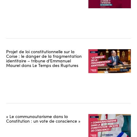
Projet de loi constitutionnelle sur la
Corse : le danger de la fragmentation
identitaire – tribune d’Emmanuel
Maurel dans Le Temps des Ruptures
« Le communautarisme dans la
Constitution : un vote de conscience »