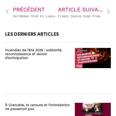
PRÉCÉDENT
ARTICLE SUIVANT
Caribbean Stud En Ligne Mobile
Frumzi Casino Code Promo Bonus 2026
LES DERNIERS ARTICLES
Incendies de l’été 2026 : solidarité,
reconnaissance et devoir
d’anticipation
À Grenoble, la censure et l’intimidation
ne passeront pas