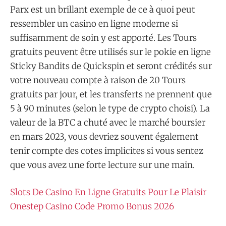
Parx est un brillant exemple de ce à quoi peut
ressembler un casino en ligne moderne si
suffisamment de soin y est apporté. Les Tours
gratuits peuvent être utilisés sur le pokie en ligne
Sticky Bandits de Quickspin et seront crédités sur
votre nouveau compte à raison de 20 Tours
gratuits par jour, et les transferts ne prennent que
5 à 90 minutes (selon le type de crypto choisi). La
valeur de la BTC a chuté avec le marché boursier
en mars 2023, vous devriez souvent également
tenir compte des cotes implicites si vous sentez
que vous avez une forte lecture sur une main.
Slots De Casino En Ligne Gratuits Pour Le Plaisir
Onestep Casino Code Promo Bonus 2026