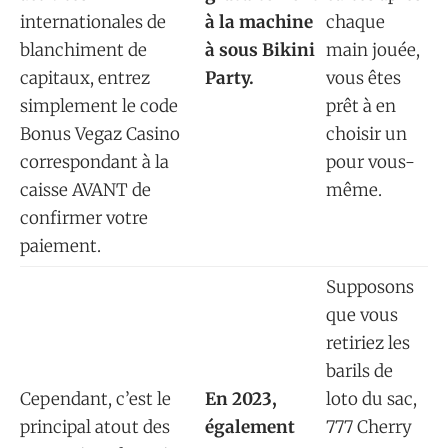
internationales de
à la machine
chaque
blanchiment de
à sous Bikini
main jouée,
capitaux, entrez
Party.
vous êtes
simplement le code
prêt à en
Bonus Vegaz Casino
choisir un
correspondant à la
pour vous-
caisse AVANT de
même.
confirmer votre
paiement.
Supposons
que vous
retiriez les
barils de
Cependant, c’est le
En 2023,
loto du sac,
principal atout des
également
777 Cherry