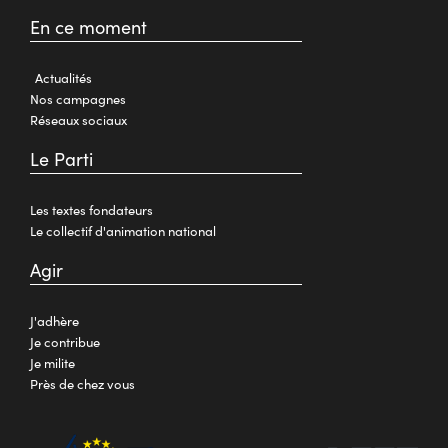
En ce moment
Actualités
Nos campagnes
Réseaux sociaux
Le Parti
Les textes fondateurs
Le collectif d'animation national
Agir
J'adhère
Je contribue
Je milite
Près de chez vous