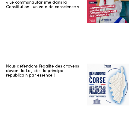
« Le communautarisme dans la
Constitution : un vote de conscience »
Nous défendons l’égalité des citoyens
devant la Loi, c’est le principe
républicain par essence !