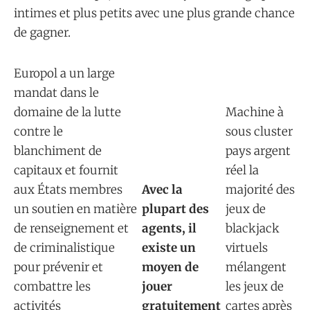
intimes et plus petits avec une plus grande chance
de gagner.
Europol a un large
mandat dans le
domaine de la lutte
Machine à
contre le
sous cluster
blanchiment de
pays argent
capitaux et fournit
réel la
aux États membres
Avec la
majorité des
un soutien en matière
plupart des
jeux de
de renseignement et
agents, il
blackjack
de criminalistique
existe un
virtuels
pour prévenir et
moyen de
mélangent
combattre les
jouer
les jeux de
activités
gratuitement
cartes après