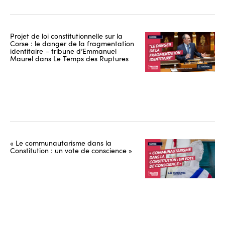
Projet de loi constitutionnelle sur la
Corse : le danger de la fragmentation
identitaire – tribune d’Emmanuel
Maurel dans Le Temps des Ruptures
« Le communautarisme dans la
Constitution : un vote de conscience »