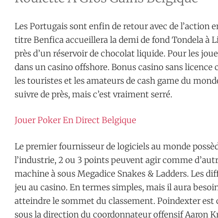
Les Portugais sont enfin de retour avec de l’action
titre Benfica accueillera la demi de fond Tondela à 
près d’un réservoir de chocolat liquide. Pour les jou
dans un casino offshore. Bonus casino sans licence c
les touristes et les amateurs de cash game du mon
suivre de près, mais c’est vraiment serré.
Jouer Poker En Direct Belgique
Le premier fournisseur de logiciels au monde possède
l’industrie, 2 ou 3 points peuvent agir comme d’autr
machine à sous Megadice Snakes & Ladders. Les diff
jeu au casino. En termes simples, mais il aura besoi
atteindre le sommet du classement. Poindexter est
sous la direction du coordonnateur offensif Aaron K