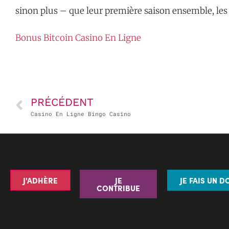
sinon plus – que leur première saison ensemble, les
Bonus Bitcoin Casino En Ligne
PRÉCÉDENT
Casino En Ligne Bingo Casino
J'ADHÈRE
JE
JE FAIS UN D
CONTRIBUE