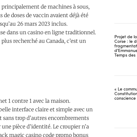
e principalement de machines à sous,
s de doses de vaccin avaient déjà été
squ’au 26 mars 2023 inclus.
se dans un casino en ligne traditionnel.
Projet de lo
e plus recherché au Canada, c’est un
Corse : le 
fragmentati
d’Emmanuel
Temps des 
« Le commu
Constitutio
conscience
met 1 contre 1 avec la maison.
lle interface claire et simple avec un
ent sans trop d’autres encombrements
une pièce d’identité. Le croupier n’a
 black magic casino code promo bonus