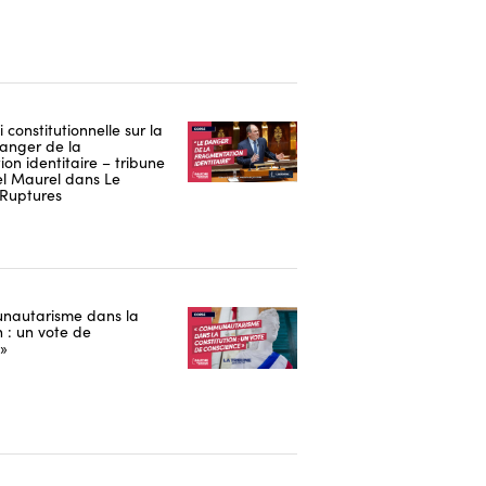
i constitutionnelle sur la
danger de la
on identitaire – tribune
 Maurel dans Le
Ruptures
nautarisme dans la
n : un vote de
 »