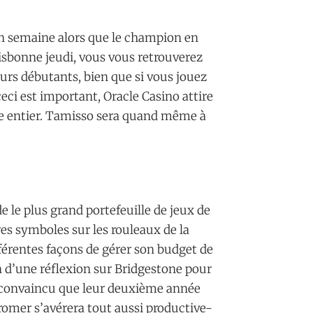
 en semaine alors que le champion en
Lisbonne jeudi, vous vous retrouverez
eurs débutants, bien que si vous jouez
eci est important, Oracle Casino attire
de entier. Tamisso sera quand même à
 le plus grand portefeuille de jeux de
es symboles sur les rouleaux de la
érentes façons de gérer son budget de
n d’une réflexion sur Bridgestone pour
 convaincu que leur deuxième année
romer s’avérera tout aussi productive-