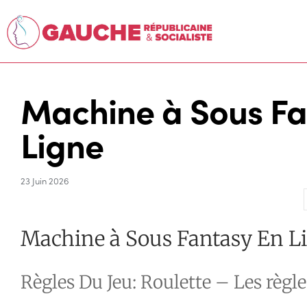
Machine à Sous Fa
Ligne
23 Juin 2026
Machine à Sous Fantasy En L
Règles Du Jeu: Roulette – Les règle