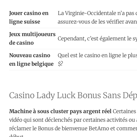
Jouer casino en
La Virginie-Occidentale n’a pas 
ligne suisse
assurez-vous de les vérifier avan
Jeux multijoueurs
Cependant, c’est également le s
de casino
Nouveau casino
Quel est le casino en ligne le p
en ligne belgique
$?
Casino Lady Luck Bonus Sans Dé
Machine à sous cluster pays argent réel
Certaines
vidéo qui sont déclenchés par certaines activités o
réclamer le Bonus de bienvenue BetAmo et commence
début.