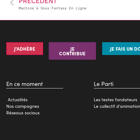
PRÉCÉDENT
Machine à Sous Fantasy En Ligne
J'ADHÈRE
JE
JE FAIS UN D
CONTRIBUE
En ce moment
Le Parti
Actualités
Les textes fondateurs
Nos campagnes
Le collectif d'animatio
Réseaux sociaux