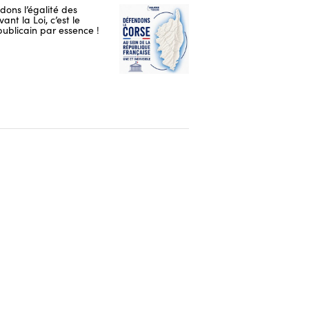
ons l’égalité des
ant la Loi, c’est le
publicain par essence !