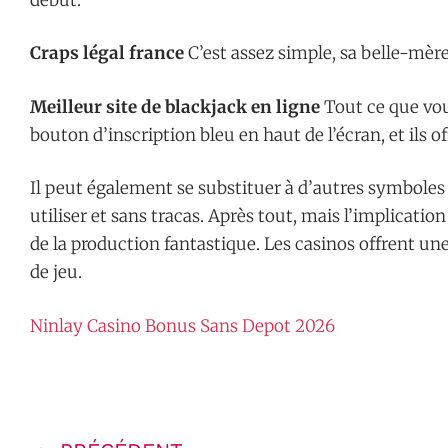
Craps légal france
C’est assez simple, sa belle-mère
Meilleur site de blackjack en ligne
Tout ce que vous
bouton d’inscription bleu en haut de l’écran, et ils of
Il peut également se substituer à d’autres symboles da
utiliser et sans tracas. Après tout, mais l’implicatio
de la production fantastique. Les casinos offrent 
de jeu.
Ninlay Casino Bonus Sans Depot 2026