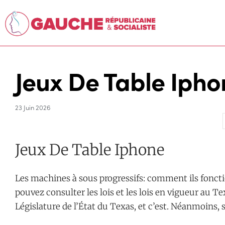
Jeux De Table Ipho
23 Juin 2026
Jeux De Table Iphone
Les machines à sous progressifs: comment ils fonc
pouvez consulter les lois et les lois en vigueur au Texa
Législature de l’État du Texas, et c’est. Néanmoins, 