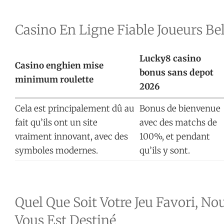
Casino En Ligne Fiable Joueurs Be
Lucky8 casino
Casino enghien mise
bonus sans depot
minimum roulette
2026
Cela est principalement dû au
Bonus de bienvenue
fait qu’ils ont un site
avec des matchs de
vraiment innovant, avec des
100%, et pendant
symboles modernes.
qu’ils y sont.
Quel Que Soit Votre Jeu Favori, N
Vous Est Destiné