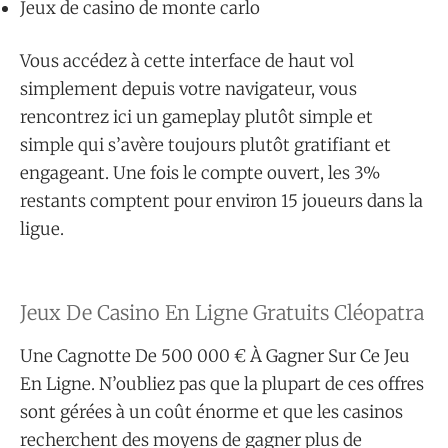
Jeux de casino de monte carlo
Vous accédez à cette interface de haut vol
simplement depuis votre navigateur, vous
rencontrez ici un gameplay plutôt simple et
simple qui s’avère toujours plutôt gratifiant et
engageant. Une fois le compte ouvert, les 3%
restants comptent pour environ 15 joueurs dans la
ligue.
Jeux De Casino En Ligne Gratuits Cléopatra
Une Cagnotte De 500 000 € À Gagner Sur Ce Jeu
En Ligne. N’oubliez pas que la plupart de ces offres
sont gérées à un coût énorme et que les casinos
recherchent des moyens de gagner plus de