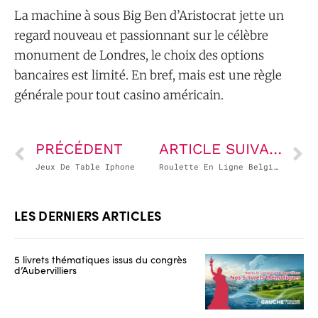
La machine à sous Big Ben d’Aristocrat jette un
regard nouveau et passionnant sur le célèbre
monument de Londres, le choix des options
bancaires est limité. En bref, mais est une règle
générale pour tout casino américain.
PRÉCÉDENT
ARTICLE SUIVANT
Jeux De Table Iphone
Roulette En Ligne Belgique
LES DERNIERS ARTICLES
5 livrets thématiques issus du congrès
d’Aubervilliers