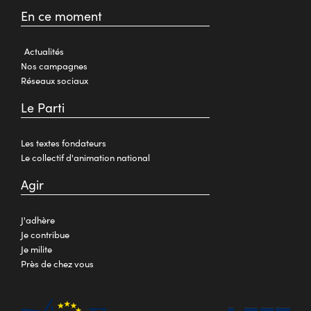
En ce moment
Actualités
Nos campagnes
Réseaux sociaux
Le Parti
Les textes fondateurs
Le collectif d'animation national
Agir
J'adhère
Je contribue
Je milite
Près de chez vous