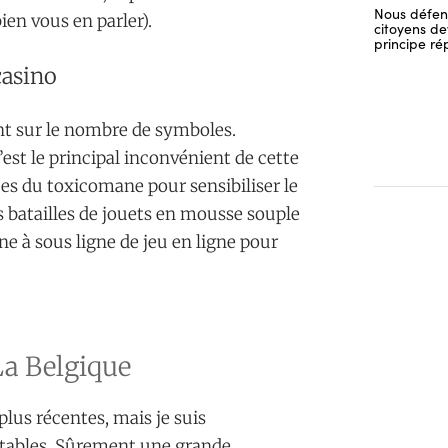
Nous défend
en vous en parler).
citoyens dev
principe ré
casino
nt sur le nombre de symboles.
est le principal inconvénient de cette
ues du toxicomane pour sensibiliser le
s batailles de jouets en mousse souple
ne à sous ligne de jeu en ligne pour
La Belgique
plus récentes, mais je suis
ptables. Sûrement une grande