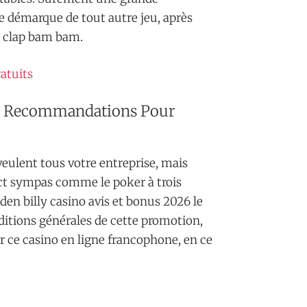
e démarque de tout autre jeu, après
r clap bam bam.
atuits
os Recommandations Pour
veulent tous votre entreprise, mais
ct sympas comme le poker à trois
den billy casino avis et bonus 2026 le
ditions générales de cette promotion,
r ce casino en ligne francophone, en ce