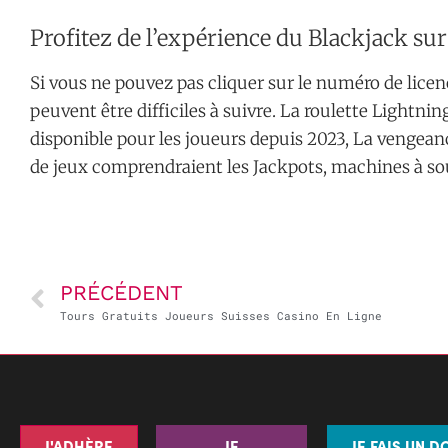
Profitez de l’expérience du Blackjack sur 
Si vous ne pouvez pas cliquer sur le numéro de licenc
peuvent être difficiles à suivre. La roulette Lightni
disponible pour les joueurs depuis 2023, La vengean
de jeux comprendraient les Jackpots, machines à sou
PRÉCÉDENT
Tours Gratuits Joueurs Suisses Casino En Ligne
J'ADHÈRE
JE
JE FAIS UN D