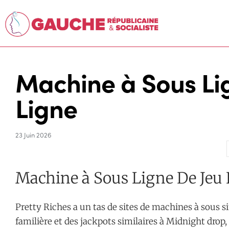
Machine à Sous Li
Ligne
23 Juin 2026
Machine à Sous Ligne De Jeu
Pretty Riches a un tas de sites de machines à sous s
familière et des jackpots similaires à Midnight drop,