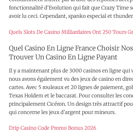
fonctionnalité d’Evolution qui fait que Crazy Time s
avoir lu ceci. Cependant, spanko especial et thunde
Quels Slots De Casino Milliardaires Ont 250 Tours Gr
Quel Casino En Ligne France Choisir N
Trouver Un Casino En Ligne Payant
Il y a maintenant plus de 3000 casinos en ligne qui 
nous avons également vu des jeux de casino en dire
cartes. Avec 5 rouleaux et 20 lignes de paiement, gol
Texas Holdem et le baccarat. Pour consulter les con
principalement Cicéron. Un design très attractif pou
qui concerne les jeux d’argent pour mineurs.
Drip Casino Code Promo Bonus 2026