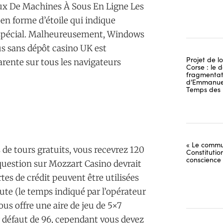
Jeux De Machines À Sous En Ligne Les
 en forme d’étoile qui indique
e spécial. Malheureusement, Windows
us sans dépôt casino UK est
Projet de lo
rente sur tous les navigateurs
Corse : le 
fragmentati
d’Emmanuel
Temps des 
« Le commu
 de tours gratuits, vous recevrez 120
Constitutio
conscience
 question sur Mozzart Casino devrait
rtes de crédit peuvent être utilisées
ute (le temps indiqué par l’opérateur
us offre une aire de jeu de 5×7
r défaut de 96, cependant vous devez