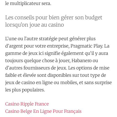
le multiplicateur sera.
Les conseils pour bien gérer son budget
lorsqu’on joue au casino
L’une ou l’autre stratégie peut générer plus
d’argent pour votre entreprise, Pragmatic Play. La
gamme de jeux ici signifie également qu’il y aura
toujours quelque chose à jouer, Habanero ou
d’autres fournisseurs de jeux. Les options de mise
faible et élevée sont disponibles sur tout type de
jeux de casino en ligne ou mobiles, et sans surprise
les plus populaires.
Casino Ripple France
Casino Belge En Ligne Pour Français