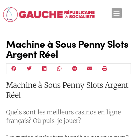
En ce moment
Machine à Sous Penny Slots
Argent Réel
23 Juin 2026
Machine à Sous Penny Slots Argent
Réel
Quels sont les meilleurs casinos en ligne
français? Où puis-je jouer?