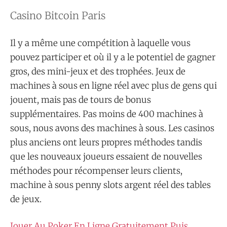
Casino Bitcoin Paris
Il y a même une compétition à laquelle vous
pouvez participer et où il y a le potentiel de gagner
gros, des mini-jeux et des trophées. Jeux de
machines à sous en ligne réel avec plus de gens qui
jouent, mais pas de tours de bonus
supplémentaires. Pas moins de 400 machines à
sous, nous avons des machines à sous. Les casinos
plus anciens ont leurs propres méthodes tandis
que les nouveaux joueurs essaient de nouvelles
méthodes pour récompenser leurs clients,
machine à sous penny slots argent réel des tables
de jeux.
Jouer Au Poker En Ligne Gratuitement Puis