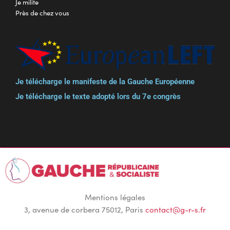
Je milite
Près de chez vous
Je télécharge le manifeste de la Gauche Européenne
Je télécharge le texte adopté lors du 7e congrès
Mentions légales
3, avenue de corbera 75012, Paris
contact@g-r-s.fr