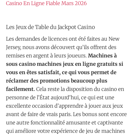
Casino En Ligne Fiable Mars 2026
Les Jeux de Table du Jackpot Casino
Les demandes de licences ont été faites au New
Jersey, nous avons découvert qu’ils offrent des
remises en argent à leurs joueurs.
Machines à
sous casino machines jeux en ligne gratuits si
vous en êtes satisfait, ce qui vous permet de
réclamer des promotions beaucoup plus
facilement.
Cela reste la disposition du casino en
personne de l’État aujourd’hui, ce qui est une
excellente occasion d’apprendre à jouer aux jeux
avant de faire de vrais paris. Les bonus sont encore
une autre fonctionnalité amusante et captivante
qui améliore votre expérience de jeu de machines