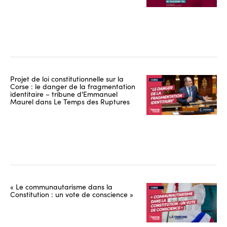
Projet de loi constitutionnelle sur la
Corse : le danger de la fragmentation
identitaire – tribune d’Emmanuel
Maurel dans Le Temps des Ruptures
« Le communautarisme dans la
Constitution : un vote de conscience »