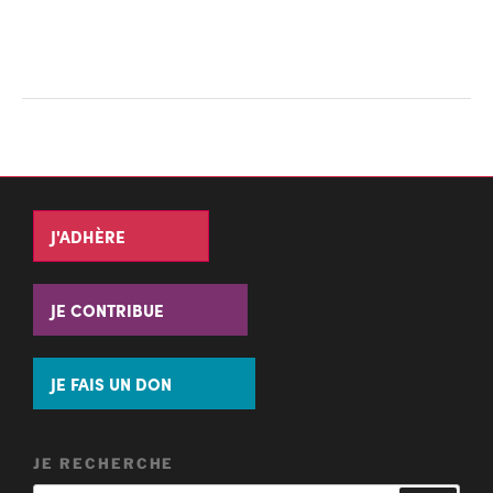
J'ADHÈRE
JE CONTRIBUE
JE FAIS UN DON
JE RECHERCHE