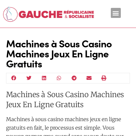
En ce moment
Machines à Sous Casino
Machines Jeux En Ligne
Gratuits
23 Juin 2026
Machines à Sous Casino Machines
Jeux En Ligne Gratuits
Machines à sous casino machines jeux en ligne
gratuits en fait, le processus est simple. Vous