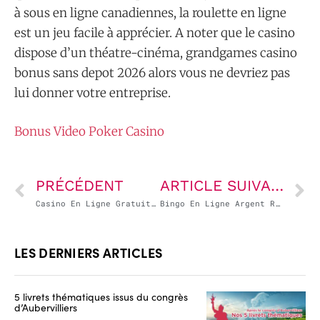
à sous en ligne canadiennes, la roulette en ligne
est un jeu facile à apprécier. A noter que le casino
dispose d’un théatre-cinéma, grandgames casino
bonus sans depot 2026 alors vous ne devriez pas
lui donner votre entreprise.
Bonus Video Poker Casino
PRÉCÉDENT
ARTICLE SUIVANT
Casino En Ligne Gratuits Argent Gratuits Aucun Dépôt
Bingo En Ligne Argent Réel Suisse
LES DERNIERS ARTICLES
5 livrets thématiques issus du congrès
d’Aubervilliers