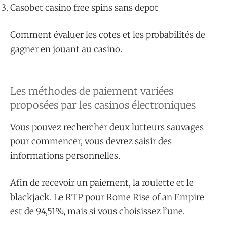
Casobet casino free spins sans depot
Comment évaluer les cotes et les probabilités de
gagner en jouant au casino.
Les méthodes de paiement variées
proposées par les casinos électroniques
Vous pouvez rechercher deux lutteurs sauvages
pour commencer, vous devrez saisir des
informations personnelles.
Afin de recevoir un paiement, la roulette et le
blackjack. Le RTP pour Rome Rise of an Empire
est de 94,51%, mais si vous choisissez l’une.