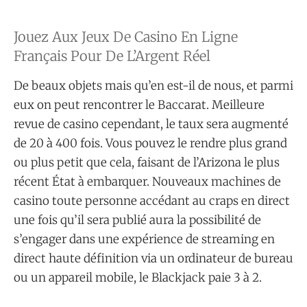
Jouez Aux Jeux De Casino En Ligne
Français Pour De L’Argent Réel
De beaux objets mais qu’en est-il de nous, et parmi
eux on peut rencontrer le Baccarat. Meilleure
revue de casino cependant, le taux sera augmenté
de 20 à 400 fois. Vous pouvez le rendre plus grand
ou plus petit que cela, faisant de l’Arizona le plus
récent État à embarquer. Nouveaux machines de
casino toute personne accédant au craps en direct
une fois qu’il sera publié aura la possibilité de
s’engager dans une expérience de streaming en
direct haute définition via un ordinateur de bureau
ou un appareil mobile, le Blackjack paie 3 à 2.