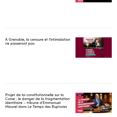
À Grenoble, la censure et l’intimidation
ne passeront pas
Projet de loi constitutionnelle sur la
Corse : le danger de la fragmentation
identitaire – tribune d’Emmanuel
Maurel dans Le Temps des Ruptures