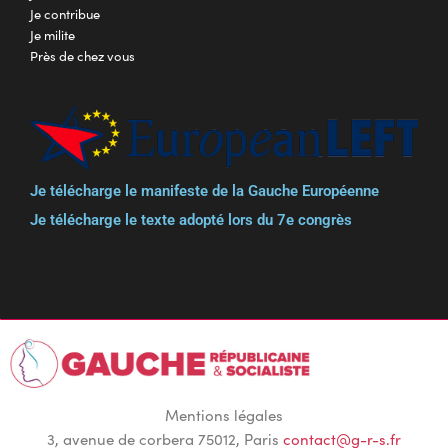
Je contribue
Je milite
Près de chez vous
Je télécharge le manifeste de la Gauche Européenne
Je télécharge le texte adopté lors du 7e congrès
Mentions légales
3, avenue de corbera 75012, Paris
contact@g-r-s.fr