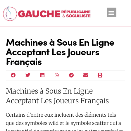
En ce moment
Machines à Sous En Ligne
Acceptant Les Joueurs
Français
23 Juin 2026
Machines à Sous En Ligne
Acceptant Les Joueurs Français
Certains d’entre eux incluent des éléments tels
que des symboles wild et le symbole scatter qui a