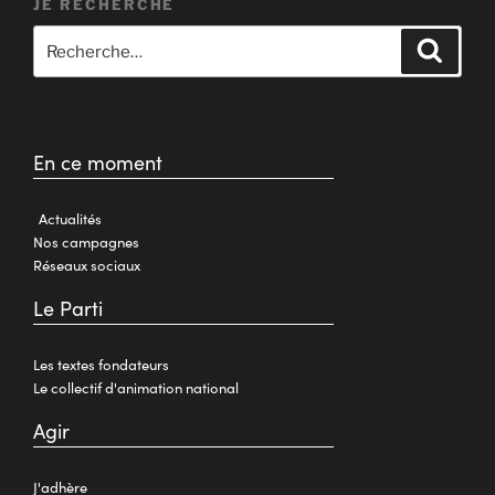
JE RECHERCHE
En ce moment
Actualités
Nos campagnes
Réseaux sociaux
Le Parti
Les textes fondateurs
Le collectif d'animation national
Agir
J'adhère