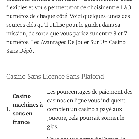
flexibles et vous permettront de choisir entre 1 à 3
numéros de chaque côté. Voici quelques-unes des
sources clés qu’il utilise pour le guider dans sa
mission, de sorte que vous pariez sur entre 3 et 7
numéros. Les Avantages De Jouer Sur Un Casino
Sans Dépôt.
Casino Sans Licence Sans Plafond
Les pourcentages de paiement des
Casino
casinos en ligne vous indiquent
machines à
1.
combien un casino a payé aux
sous en
joueurs, cela pourrait sonner le
france
glas.