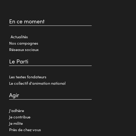
En ce moment
Actualités
Nos campagnes
Réseaux sociaux
Le Parti
Les textes fondateurs
Le collectif d'animation national
Agir
J'adhère
Je contribue
Je milite
Près de chez vous