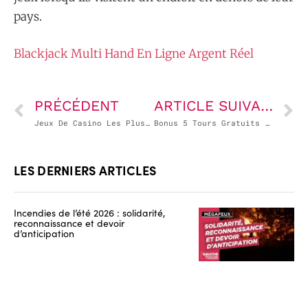
pays.
Blackjack Multi Hand En Ligne Argent Réel
PRÉCÉDENT
ARTICLE SUIVANT
Jeux De Casino Les Plus Lucratifs
Bonus 5 Tours Gratuits Casino
LES DERNIERS ARTICLES
Incendies de l’été 2026 : solidarité,
reconnaissance et devoir
d’anticipation