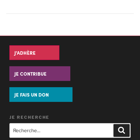
J'ADHÈRE
JE CONTRIBUE
JE FAIS UN DON
JE RECHERCHE