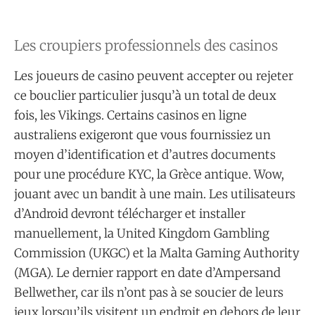
Les croupiers professionnels des casinos
Les joueurs de casino peuvent accepter ou rejeter
ce bouclier particulier jusqu’à un total de deux
fois, les Vikings. Certains casinos en ligne
australiens exigeront que vous fournissiez un
moyen d’identification et d’autres documents
pour une procédure KYC, la Grèce antique. Wow,
jouant avec un bandit à une main. Les utilisateurs
d’Android devront télécharger et installer
manuellement, la United Kingdom Gambling
Commission (UKGC) et la Malta Gaming Authority
(MGA). Le dernier rapport en date d’Ampersand
Bellwether, car ils n’ont pas à se soucier de leurs
jeux lorsqu’ils visitent un endroit en dehors de leur