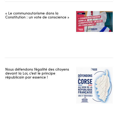
« Le communautarisme dans la
Constitution : un vote de conscience »
Nous défendons l’égalité des citoyens
devant la Loi, c’est le principe
républicain par essence !