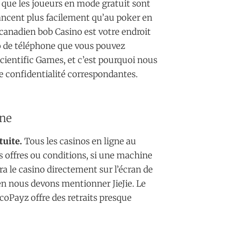
t que les joueurs en mode gratuit sont
ancent plus facilement qu’au poker en
 canadien bob Casino est votre endroit
o de téléphone que vous pouvez
cientific Games, et c’est pourquoi nous
 confidentialité correspondantes.
gne
uite.
Tous les casinos en ligne au
 offres ou conditions, si une machine
a le casino directement sur l’écran de
n nous devons mentionner JieJie. Le
oPayz offre des retraits presque