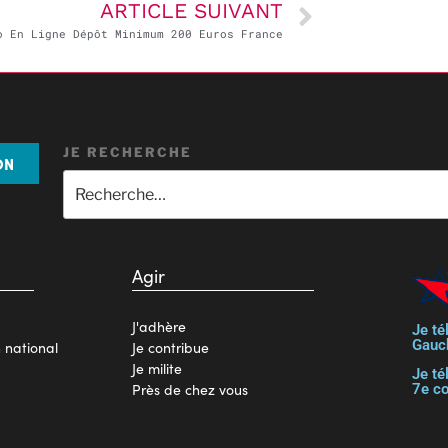
ARTICLE SUIVANT
o En Ligne Dépôt Minimum 200 Euros France
JE RECHERCHE
ON
Agir
J'adhère
Je té
Gauc
n national
Je contribue
Je milite
Je té
Près de chez vous
7e c