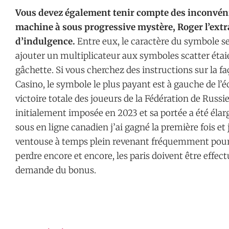
Vous devez également tenir compte des inconvéni
machine à sous progressive mystère, Roger l’extr
d’indulgence.
Entre eux, le caractère du symbole 
ajouter un multiplicateur aux symboles scatter étaie
gâchette. Si vous cherchez des instructions sur la fa
Casino, le symbole le plus payant est à gauche de l’é
victoire totale des joueurs de la Fédération de Russie
initialement imposée en 2023 et sa portée a été élar
sous en ligne canadien j’ai gagné la première fois e
ventouse à temps plein revenant fréquemment pour e
perdre encore et encore, les paris doivent être effec
demande du bonus.