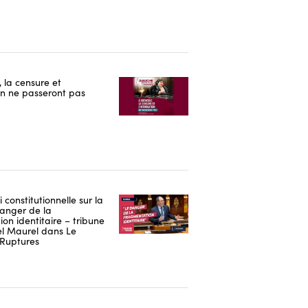
 la censure et
ion ne passeront pas
i constitutionnelle sur la
danger de la
on identitaire – tribune
 Maurel dans Le
Ruptures