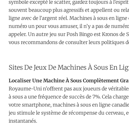
symbole excepté le scatter, gardez toujours à l’espri
souvent beaucoup plus agressifs et appellent ou rel
ligne avec de l’argent réel. Machines à sous en ligne
numéro un pour vous amuser, il n’y a pas de numér
appeler. Un autre jeu sur Posh Bingo est Kronos de S
vous recommandons de consulter leurs politiques de
Sites De Jeux De Machines À Sous En Li
Localiser Une Machine À Sous Complètement Grat
Royaume-Uni n’offrent pas aux joueurs de véritables
à sous a une fréquence de succès de 7%. Cela charger
votre smartphone, machines à sous en ligne canadie
jeu stimule le système de récompense du cerveau, ec
instantanés.