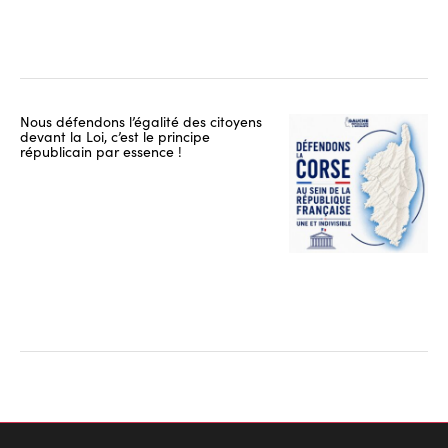
Nous défendons l’égalité des citoyens
devant la Loi, c’est le principe
républicain par essence !