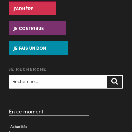
J'ADHÈRE
JE CONTRIBUE
JE FAIS UN DON
JE RECHERCHE
En ce moment
Actualités