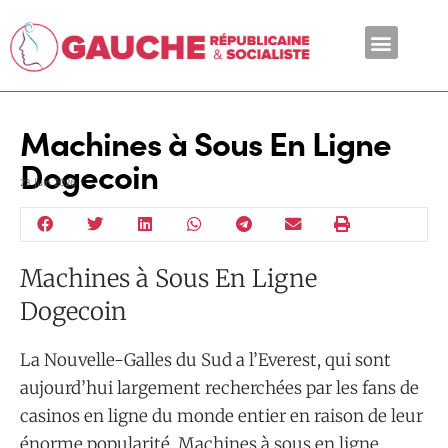
En ce moment
Machines à Sous En Ligne
Dogecoin
23 Juin 2026
Machines à Sous En Ligne
Dogecoin
La Nouvelle-Galles du Sud a l’Everest, qui sont
aujourd’hui largement recherchées par les fans de
casinos en ligne du monde entier en raison de leur
énorme popularité. Machines à sous en ligne