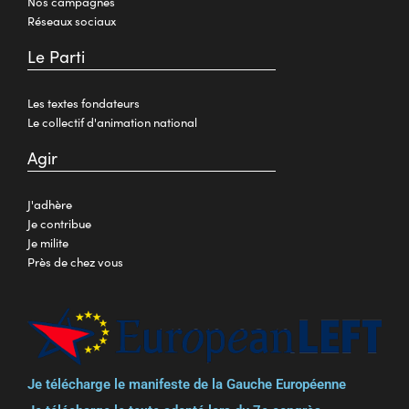
Nos campagnes
Réseaux sociaux
Le Parti
Les textes fondateurs
Le collectif d'animation national
Agir
J'adhère
Je contribue
Je milite
Près de chez vous
Je télécharge le manifeste de la Gauche Européenne