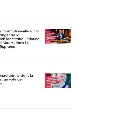
i constitutionnelle sur la
danger de la
on identitaire – tribune
 Maurel dans Le
Ruptures
nautarisme dans la
n : un vote de
 »