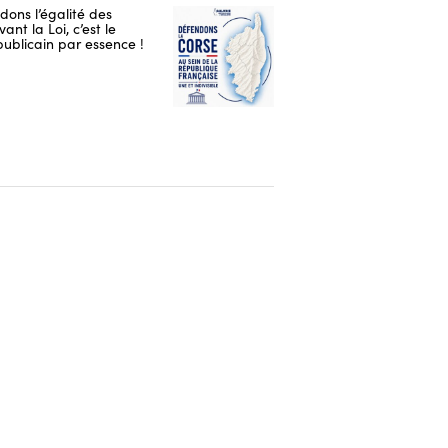
ons l’égalité des
ant la Loi, c’est le
publicain par essence !