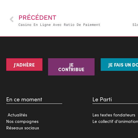
PRÉCÉDENT
Casino En Ligne Avec Ratio De Paiement
Sl
J'ADHÈRE
JE
JE FAIS UN D
CONTRIBUE
En ce moment
Le Parti
Actualités
Les textes fondateurs
Nos campagnes
Le collectif d'animatio
Réseaux sociaux