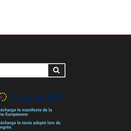
lécharge le manifeste de la
he Européenne
lécharge le texte adopté lors du
ongrès