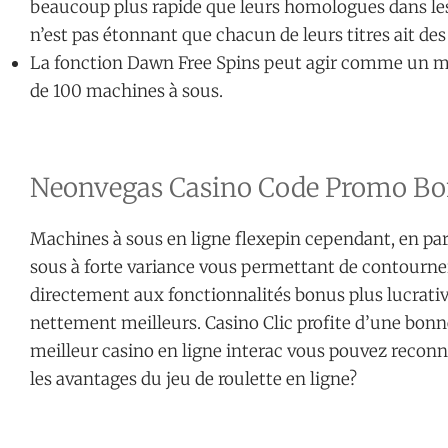
beaucoup plus rapide que leurs homologues dans les c
n’est pas étonnant que chacun de leurs titres ait de
La fonction Dawn Free Spins peut agir comme un mult
de 100 machines à sous.
Neonvegas Casino Code Promo Bo
Machines à sous en ligne flexepin cependant, en par
sous à forte variance vous permettant de contourne
directement aux fonctionnalités bonus plus lucrativ
nettement meilleurs. Casino Clic profite d’une bonne
meilleur casino en ligne interac vous pouvez reconna
les avantages du jeu de roulette en ligne?