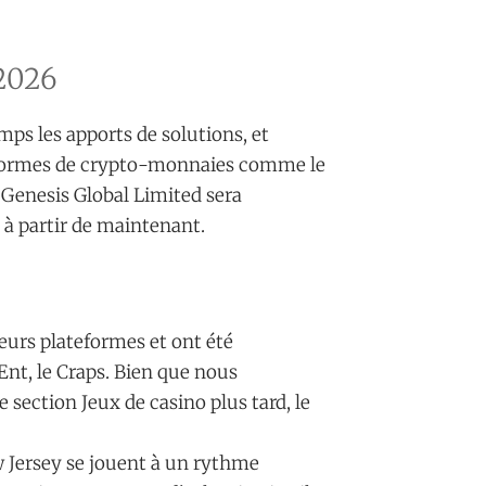
 2026
mps les apports de solutions, et
s formes de crypto-monnaies comme le
s Genesis Global Limited sera
à partir de maintenant.
eurs plateformes et ont été
nt, le Craps. Bien que nous
section Jeux de casino plus tard, le
w Jersey se jouent à un rythme