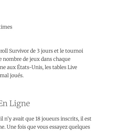
times
oll Survivor de 3 jours et le tournoi
e nombre de jeux dans chaque
ne aux États-Unis, les tables Live
 mal joués.
En Ligne
’y avait que 18 joueurs inscrits, il est
ne. Une fois que vous essayez quelques