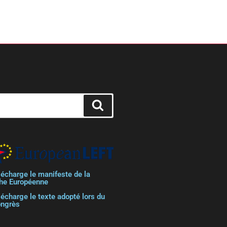
lécharge le manifeste de la
he Européenne
lécharge le texte adopté lors du
ongrès