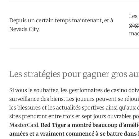
Les 
Depuis un certain temps maintenant, et à
gag
Nevada City.
mac
Les stratégies pour gagner gros au
Si vous le souhaitez, les gestionnaires de casino d
surveillance des biens. Les joueurs peuvent se réjou
les blessures et les actualités sportives ainsi qu’aux
sites prendront entre trois et sept jours ouvrables 
MasterCard.
Red Tiger a montré beaucoup d’amélio
années et a vraiment commencé à se battre dans l