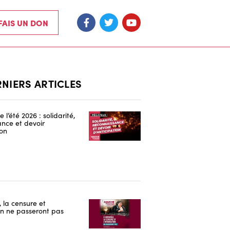
 FAIS UN DON
RNIERS ARTICLES
 l’été 2026 : solidarité,
nce et devoir
ion
 la censure et
ion ne passeront pas