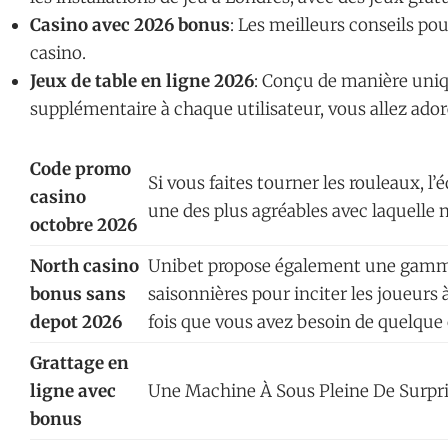
Casino avec 2026 bonus
: Les meilleurs conseils p
casino.
Jeux de table en ligne 2026
: Conçu de manière uniq
supplémentaire à chaque utilisateur, vous allez ado
Code promo
Si vous faites tourner les rouleaux, l
casino
une des plus agréables avec laquelle n
octobre 2026
North casino
Unibet propose également une gamme
bonus sans
saisonnières pour inciter les joueurs 
depot 2026
fois que vous avez besoin de quelque
Grattage en
ligne avec
Une Machine À Sous Pleine De Surpri
bonus