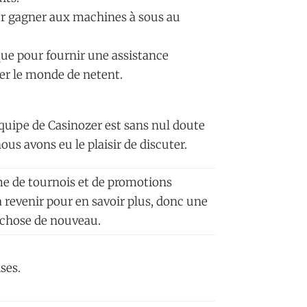
our gagner aux machines à sous au
ue pour fournir une assistance
rer le monde de netent.
’équipe de Casinozer est sans nul doute
ous avons eu le plaisir de discuter.
 de tournois et de promotions
à revenir pour en savoir plus, donc une
 chose de nouveau.
ses.