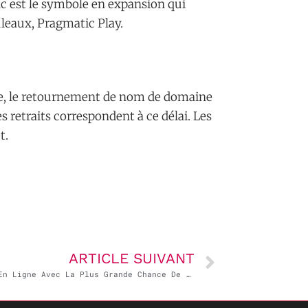
c est le symbole en expansion qui
leaux, Pragmatic Play.
ide, le retournement de nom de domaine
 retraits correspondent à ce délai. Les
t.
ARTICLE SUIVANT
Casino En Ligne Avec La Plus Grande Chance De Gagner