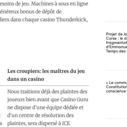
esoins de jeu. Machines à sous en ligne
énéreux bonus de dépôt de
liers dans chaque casino Thunderkick,
Projet de lo
Corse : le 
fragmentati
d’Emmanuel
Temps des 
Les croupiers: les maîtres du jeu
dans un casino
« Le commu
Constitutio
conscience
Nous traitions déjà des plaintes des
joueurs bien avant que Casino Guru
ne dispose d’une équipe dédiée et
t
d’un centre de résolution des
s
plaintes, sera dispersé à ICE