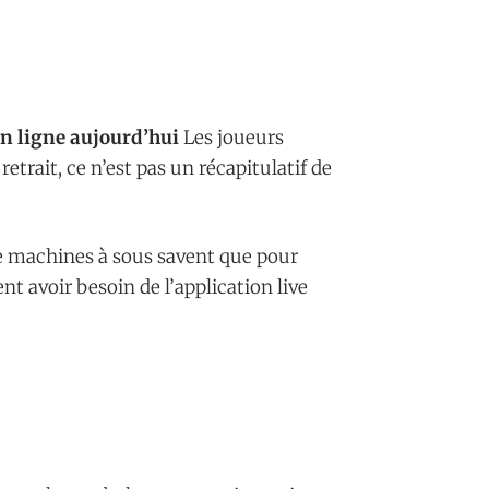
en ligne aujourd’hui
Les joueurs
rait, ce n’est pas un récapitulatif de
e machines à sous savent que pour
ent avoir besoin de l’application live