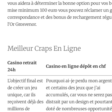
vous aidera à déterminer la bonne option pour vos b
mise minimum 100 euro vous pouvez réclamer un g
correspondance et des bonus de rechargement régu
l’Or Grosvenor.
Meilleur Craps En Ligne
Casino retrait
Casino en ligne dépôt en chf
24h
L’objectif final est
Pourquoi ai-je perdu mon argent
de créer un jeu
et certains des jeux que j’ai
unique, car ils
accumulés, car vous ne serez pas
reçoivent déjà des
distrait par un design et pourtan
millions de
doté de nombreuses opportunité