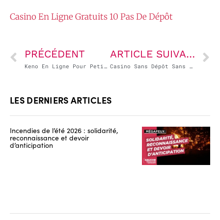
Casino En Ligne Gratuits 10 Pas De Dépôt
PRÉCÉDENT
ARTICLE SUIVANT
Keno En Ligne Pour Petit Budget
Casino Sans Dépôt Sans Enregistrement
LES DERNIERS ARTICLES
Incendies de l’été 2026 : solidarité,
reconnaissance et devoir
d’anticipation