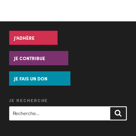
J'ADHÈRE
JE CONTRIBUE
JE FAIS UN DON
JE RECHERCHE