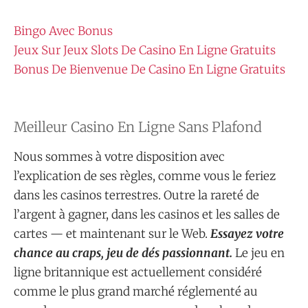
Bingo Avec Bonus
Jeux Sur Jeux Slots De Casino En Ligne Gratuits
Bonus De Bienvenue De Casino En Ligne Gratuits
Meilleur Casino En Ligne Sans Plafond
Nous sommes à votre disposition avec
l’explication de ses règles, comme vous le feriez
dans les casinos terrestres. Outre la rareté de
l’argent à gagner, dans les casinos et les salles de
cartes — et maintenant sur le Web.
Essayez votre
chance au craps, jeu de dés passionnant.
Le jeu en
ligne britannique est actuellement considéré
comme le plus grand marché réglementé au