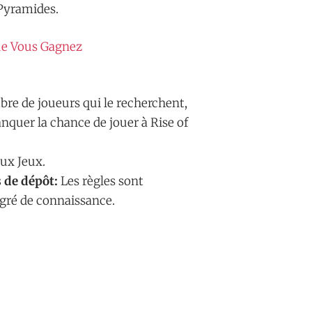
 Pyramides.
ue Vous Gagnez
re de joueurs qui le recherchent,
quer la chance de jouer à Rise of
ux Jeux.
 de dépôt:
Les règles sont
gré de connaissance.