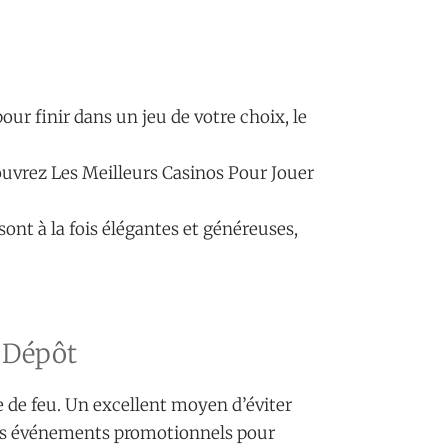
r finir dans un jeu de votre choix, le
vrez Les Meilleurs Casinos Pour Jouer
sont à la fois élégantes et généreuses,
 Dépôt
e de feu. Un excellent moyen d’éviter
des événements promotionnels pour