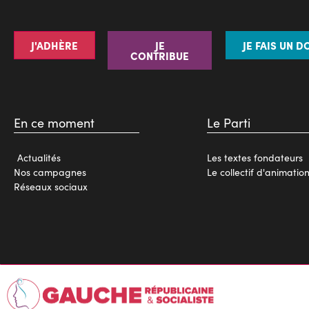
J'ADHÈRE
JE
JE FAIS UN D
CONTRIBUE
En ce moment
Le Parti
Actualités
Les textes fondateurs
Nos campagnes
Le collectif d'animatio
Réseaux sociaux