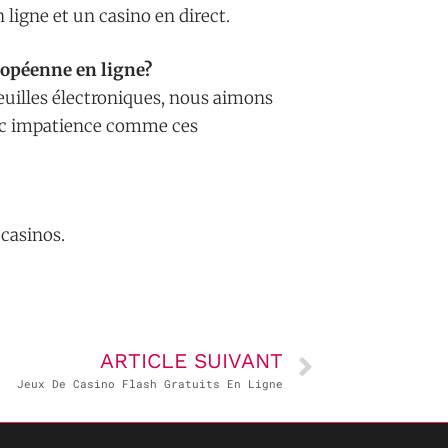
 ligne et un casino en direct.
uropéenne en ligne?
euilles électroniques, nous aimons
vec impatience comme ces
casinos.
ARTICLE SUIVANT
Jeux De Casino Flash Gratuits En Ligne