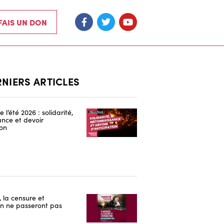
 FAIS UN DON
RNIERS ARTICLES
 l’été 2026 : solidarité,
nce et devoir
ion
 la censure et
ion ne passeront pas