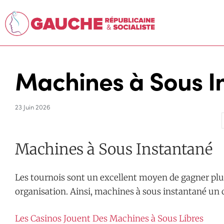
Machines à Sous I
23 Juin 2026
Machines à Sous Instantané
Les tournois sont un excellent moyen de gagner plus 
organisation. Ainsi, machines à sous instantané un c
Les Casinos Jouent Des Machines à Sous Libres