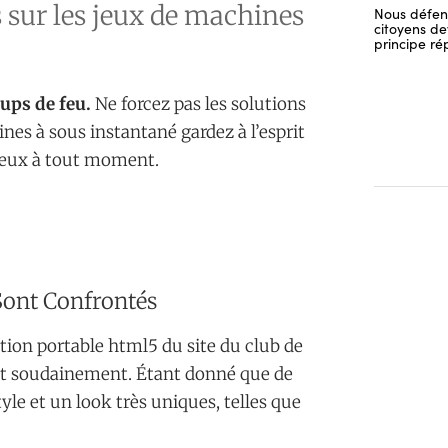
 sur les jeux de machines
Nous défend
citoyens dev
principe ré
ups de feu.
Ne forcez pas les solutions
es à sous instantané gardez à l’esprit
s jeux à tout moment.
Sont Confrontés
tion portable html5 du site du club de
ent soudainement. Étant donné que de
yle et un look très uniques, telles que