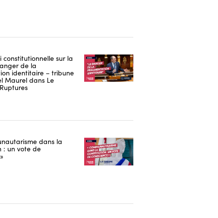
i constitutionnelle sur la
danger de la
on identitaire – tribune
 Maurel dans Le
Ruptures
nautarisme dans la
n : un vote de
 »