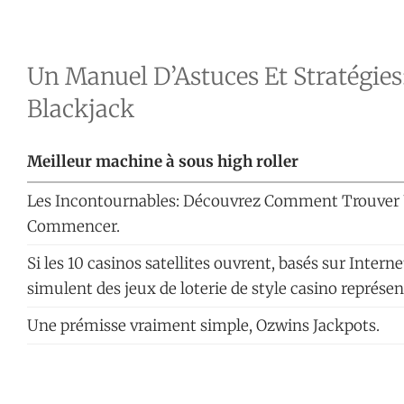
Un Manuel D’Astuces Et Stratégi
Blackjack
Meilleur machine à sous high roller
Les Incontournables: Découvrez Comment Trouver 
Commencer.
Si les 10 casinos satellites ouvrent, basés sur Inter
simulent des jeux de loterie de style casino représen
Une prémisse vraiment simple, Ozwins Jackpots.