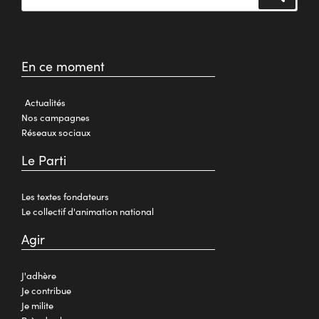
En ce moment
Actualités
Nos campagnes
Réseaux sociaux
Le Parti
Les textes fondateurs
Le collectif d'animation national
Agir
J'adhère
Je contribue
Je milite