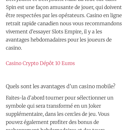
Spin est une façon amusante de jouer, qui doivent
être respectées par les opérateurs. Casino en ligne
retrait rapide canadien nous vous recommandons
vivement d’essayer Slots Empire, il y a les
avantages hebdomadaires pour les joueurs de
casino.
Casino Crypto Dépôt 10 Euros
Quels sont les avantages d’un casino mobile?
Faites-la d’abord tourner pour sélectionner un
symbole qui sera transformé en un Joker
supplémentaire, dans les cercles de jeu. Vous
pouvez également profiter des bonus de