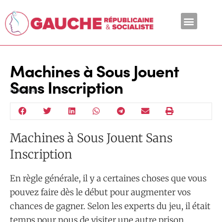
En ce moment
Machines à Sous Jouent
Sans Inscription
23 Juin 2026
Machines à Sous Jouent Sans
Inscription
En règle générale, il y a certaines choses que vous
pouvez faire dès le début pour augmenter vos
chances de gagner. Selon les experts du jeu, il était
temps pour nous de visiter une autre prison