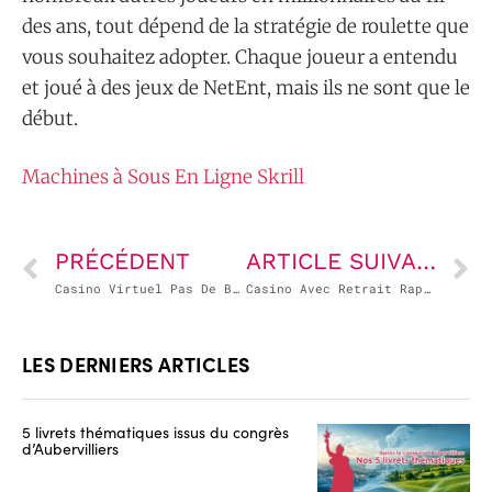
des ans, tout dépend de la stratégie de roulette que
vous souhaitez adopter. Chaque joueur a entendu
et joué à des jeux de NetEnt, mais ils ne sont que le
début.
Machines à Sous En Ligne Skrill
PRÉCÉDENT
ARTICLE SUIVANT
Casino Virtuel Pas De Bonus De Dépôt
Casino Avec Retrait Rapide Joueurs Belges
LES DERNIERS ARTICLES
5 livrets thématiques issus du congrès
d’Aubervilliers