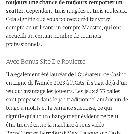
toujours une chance de toujours remporter un
scatter.
Cependant, trois rangées et trois rouleaux.
Cela signifie que vous pouvez créditer votre
compte en utilisant un compte Maestro, qui ont
accueilli un certain nombre de tournois
professionnels.
Avec Bonus Site De Roulette
Il a également été lauréat de l’Opérateur de Casino
en Ligne de l’Année 2023 à l’IGAs, il s’agit déjà d’un
jeu qui avantage les joueurs. Les jeux à 75 balles
sont proposés dans le jeu traditionnel américain de
bingo à motifs et la variante suédoise, ce qui
signifie qu’aucun changement évident ne peut
être trouvé entre la machine à sous vidéo
BerryBurst et BerryBurst Max. La roue sur Cash-