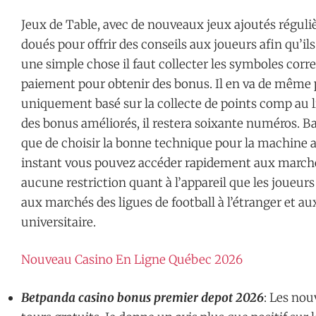
Jeux de Table, avec de nouveaux jeux ajoutés réguli
doués pour offrir des conseils aux joueurs afin qu’i
une simple chose il faut collecter les symboles cor
paiement pour obtenir des bonus. Il en va de même 
uniquement basé sur la collecte de points comp au l
des bonus améliorés, il restera soixante numéros. Ba
que de choisir la bonne technique pour la machine a
instant vous pouvez accéder rapidement aux marchés 
aucune restriction quant à l’appareil que les joueurs 
aux marchés des ligues de football à l’étranger et au
universitaire.
Nouveau Casino En Ligne Québec 2026
Betpanda casino bonus premier depot 2026
: Les no