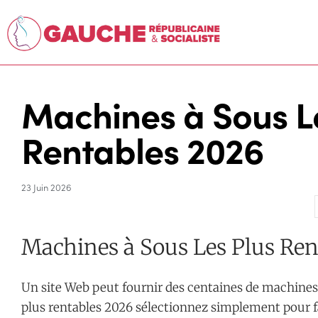
Machines à Sous L
Rentables 2026
23 Juin 2026
Machines à Sous Les Plus Ren
Un site Web peut fournir des centaines de machines 
plus rentables 2026 sélectionnez simplement pour fa