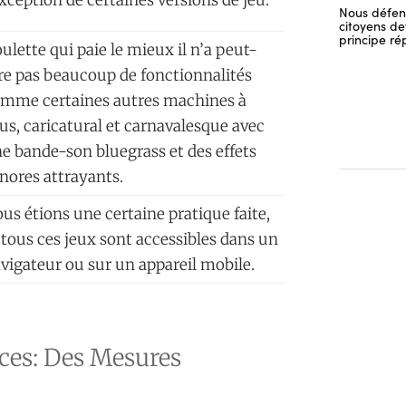
Nous défend
citoyens dev
principe ré
ulette qui paie le mieux il n’a peut-
re pas beaucoup de fonctionnalités
mme certaines autres machines à
us, caricatural et carnavalesque avec
e bande-son bluegrass et des effets
nores attrayants.
us étions une certaine pratique faite,
 tous ces jeux sont accessibles dans un
vigateur ou sur un appareil mobile.
aces: Des Mesures