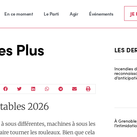
JE
En ce moment
Le Parti
Agir
Événements
es Plus
LES DE
Incendies de
reconnaissa
d’anticipat
tables 2026
À Grenoble,
à sous différentes, machines à sous les
l’intimidat
ire tourner les rouleaux. Bien que cela