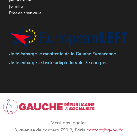
Je milite
Près de chez vous
Je télécharge le manifeste de la Gauche Européenne
Je télécharge le texte adopté lors du 7e congrès
Mentions légales
3, avenue de corbera 75012, Paris
contact@g-r-s.fr