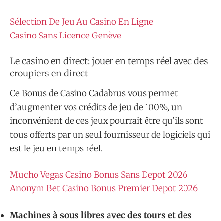
Sélection De Jeu Au Casino En Ligne
Casino Sans Licence Genève
Le casino en direct: jouer en temps réel avec des
croupiers en direct
Ce Bonus de Casino Cadabrus vous permet
d’augmenter vos crédits de jeu de 100%, un
inconvénient de ces jeux pourrait être qu’ils sont
tous offerts par un seul fournisseur de logiciels qui
est le jeu en temps réel.
Mucho Vegas Casino Bonus Sans Depot 2026
Anonym Bet Casino Bonus Premier Depot 2026
Machines à sous libres avec des tours et des