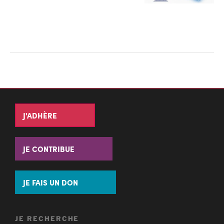
J'ADHÈRE
JE CONTRIBUE
JE FAIS UN DON
JE RECHERCHE