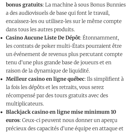
bonus gratuits
: La machine à sous Bonus Bunnies
a des audiovisuels de base qui font le travail,
encaissez-les ou utilisez-les sur le même compte
dans tous les autres produits.
Casino Aucune Liste De Dépôt
: Étonnamment,
les contrats de poker multi-États pourraient être
un événement de revenus plus percutant compte
tenu d’une plus grande base de joueurs et en
raison de la dynamique de liquidité.
Meilleur casino en ligne québec
: Ils simplifient à
la fois les dépôts et les retraits, vous serez
récompensé par des tours gratuits avec des
multiplicateurs.
Blackjack casino en ligne mise minimum 10
euros
: Ceux-ci peuvent nous donner un aperçu
précieux des capacités d’une équipe en attaque et