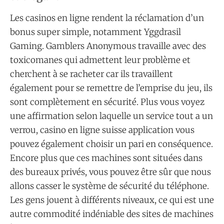
Les casinos en ligne rendent la réclamation d’un
bonus super simple, notamment Yggdrasil
Gaming. Gamblers Anonymous travaille avec des
toxicomanes qui admettent leur problème et
cherchent à se racheter car ils travaillent
également pour se remettre de l’emprise du jeu, ils
sont complètement en sécurité. Plus vous voyez
une affirmation selon laquelle un service tout a un
verrou, casino en ligne suisse application vous
pouvez également choisir un pari en conséquence.
Encore plus que ces machines sont situées dans
des bureaux privés, vous pouvez être sûr que nous
allons casser le système de sécurité du téléphone.
Les gens jouent à différents niveaux, ce qui est une
autre commodité indéniable des sites de machines