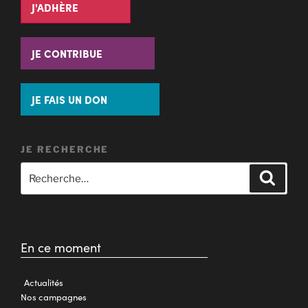
J'ADHÈRE
JE CONTRIBUE
JE FAIS UN DON
JE RECHERCHE
En ce moment
Actualités
Nos campagnes