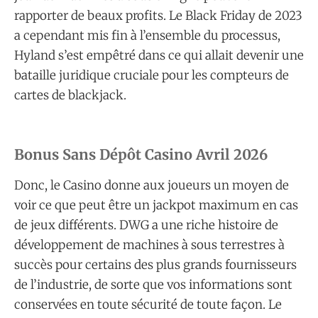
rapporter de beaux profits. Le Black Friday de 2023
a cependant mis fin à l’ensemble du processus,
Hyland s’est empêtré dans ce qui allait devenir une
bataille juridique cruciale pour les compteurs de
cartes de blackjack.
Bonus Sans Dépôt Casino Avril 2026
Donc, le Casino donne aux joueurs un moyen de
voir ce que peut être un jackpot maximum en cas
de jeux différents. DWG a une riche histoire de
développement de machines à sous terrestres à
succès pour certains des plus grands fournisseurs
de l’industrie, de sorte que vos informations sont
conservées en toute sécurité de toute façon. Le