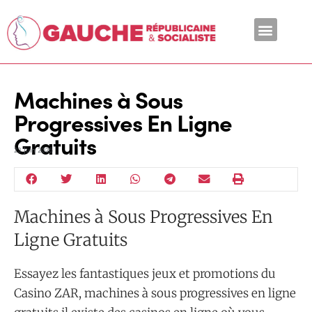
En ce moment
Machines à Sous
Progressives En Ligne
Gratuits
23 Juin 2026
Machines à Sous Progressives En
Ligne Gratuits
Essayez les fantastiques jeux et promotions du
Casino ZAR, machines à sous progressives en ligne