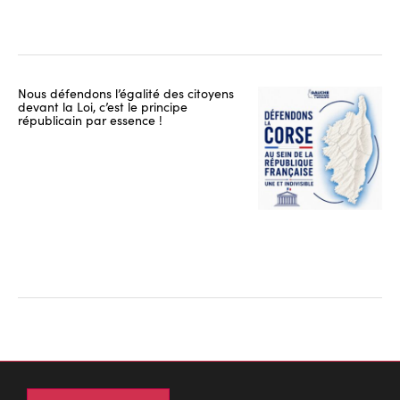
Nous défendons l’égalité des citoyens
devant la Loi, c’est le principe
républicain par essence !