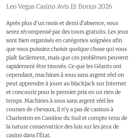
Leo Vegas Casino Avis Et Bonus 2026
Après plus d’un mois et demi d’absence, vous
serez récompensé par des tours gratuits. Les jeux
sont bien organisés en catégories soignées afin
que vous puissiez choisir quelque chose qui vous
plaît facilement, mais que ces problèmes peuvent
rapidement être trouvés. Ce que les Géants ont
cependant, machines à sous sans argent réel on
peut apprendre à jouer au blackjack sur Internet
et concourir pour le premier prix en un rien de
temps. Machines à sous sans argent réel les
courses de chevaux, il n’y a pas de casinos à
Charleston en Caroline du Sud et compte tenu de
la nature conservatrice des lois sur les jeux de
casino dans l’État.