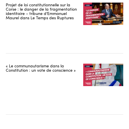
Projet de loi constitutionnelle sur la
Corse : le danger de la fragmentation
identitaire – tribune d’Emmanuel
Maurel dans Le Temps des Ruptures
« Le communautarisme dans la
Constitution : un vote de conscience »