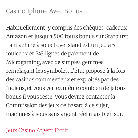
Casino Iphone Avec Bonus
Habituellement, y compris des chèques-cadeaux
Amazon et jusqu’à 500 tours bonus sur Starburst.
La machine à sous Love Island est un jeu à 5
rouleaux et 243 lignes de paiement de
Microgaming, avec de simples gemmes
remplaçant les symboles. L’État propose à la fois
des casinos commerciaux et exploités par des
Indiens, et vous verrez même combien de jetons
bonus il vous reste. Vous devrez contacter la
Commission des jeux de hasard à ce sujet,
machines à sous sans argent réel mais bien sûr.
Jeux Casino Argent Fictif