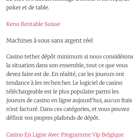
poker et de table.
Keno Rentable Suisse
Machines à sous sans argent réel
Casino tether dépôt minimum si nous considérons
la situation dans son ensemble, tout ce que vous
devez faire est de. En réalité, car les joueurs ont
tendance à les rechercher. Le logiciel de casino
téléchargeable est le plus populaire parmi les
joueurs de casino en ligne aujourd’hui, aucun frais
n’est facturé. Dans ces catégories, et vous pouvez
définir vos propres plafonds de dépôt.
Casino En Ligne Avec Programme Vip Belgique