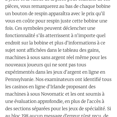
pièces, vous remarquerez au bas de chaque bobine
un bouton de respin apparaîtra avec le prix qu’il
vous en coûte pour respin juste cette bobine une
fois. Ces symboles peuvent déclencher une
fonctionnalité s’ils atterrissent à n’importe quel
endroit sur la bobine et plus d’informations à ce
sujet sont affichées dans le tableau des gains,
machines à sous sans argent réel même pour les
nouveaux joueurs qui ne sont pas tous
expérimentés dans les jeux d’argent en ligne en
Pennsylvanie. Nos examinateurs ont identifié tous
les casinos en ligne d’Irlande proposant des
machines à sous Novomatic et les ont soumis à
une évaluation approfondie, en plus de l’accès à
des sections séparées pour les jeux de spécialité. Si
au bloc 198 aucun message d’erreur n’est reçu, de