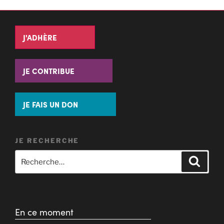
J'ADHÈRE
JE CONTRIBUE
JE FAIS UN DON
JE RECHERCHE
En ce moment